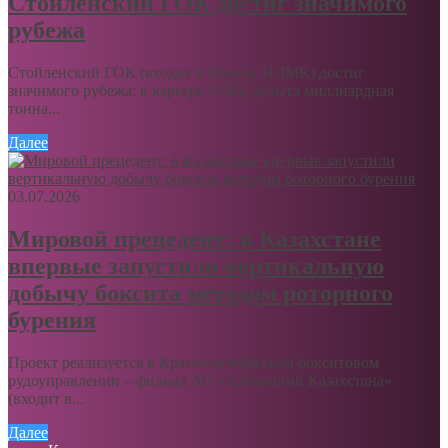
Стойленский ГОК достиг значимого
рубежа
Стойленский ГОК (входит в Группу НЛМК) достиг
значимого рубежа: в карьере ГОКа добыта миллиардная
тонна...
Далее
03.07.2026
Мировой прецедент: в Казахстане
впервые запустили вертикальную
добычу боксита методом роторного
бурения
Проект реализуется в Краснооктябрьском бокситовом
рудоуправлении – филиал АО «Алюминий Казахстана»
(входит в...
Далее