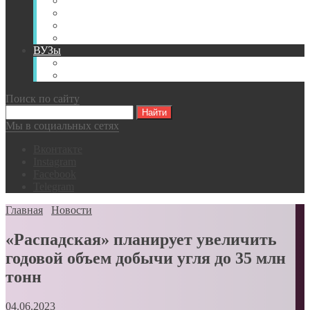
Книги
Видео
Классификации
Английский для горняков
ВУЗы
Российские образовательные учреждения
Зарубежные образовательные учреждения
Поиск по сайту
Мы в социальных сетях
Вконтакте
Instagram
Facebook
Telegram
Главная
Новости
«Распадская» планирует увеличить
годовой объем добычи угля до 35 млн
тонн
04.06.2023