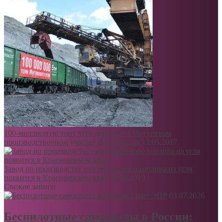
100-миллионую тону угля добыли на Мугунском
производственном участке Востсибугля
13.05.2017
Завод по производству синтетического топлива из угля
появится в Красноярском крае
02.04.2019
Свежие записи
03.07.2026
Беспилотные самосвалы в России: