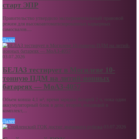
старт ЭПР
Правительство утвердило экспериментальный правовой
режим для высокоавтоматизированных карьерных
самосвалов....
Далее
03.07.2026
БЕЛАЗ тестирует в Могилеве 10-
тонную ПДМ на литий-ионных
батареях — МоАЗ-4057
Объем ковша 4,1 м³, время зарядки батарей 2 ч, пока один
аккумуляторный блок в деле, второй, входящий в
комплект,...
Далее
03.07.2026