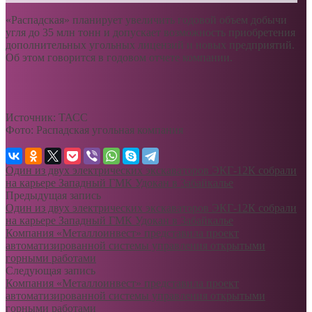
«Распадская» планирует увеличить годовой объем добычи
угля до 35 млн тонн и допускает возможность приобретения
дополнительных угольных лицензий и новых предприятий.
Об этом говорится в годовом отчете компании.
Источник: ТАСС
Фото: Распадская угольная компания
Один из двух электрических экскаваторов ЭКГ-12К собрали
на карьере Западный ГМК Удокан в Забайкалье
Предыдущая запись
Один из двух электрических экскаваторов ЭКГ-12К собрали
на карьере Западный ГМК Удокан в Забайкалье
Компания «Металлоинвест» представила проект
автоматизированной системы управления открытыми
горными работами
Следующая запись
Компания «Металлоинвест» представила проект
автоматизированной системы управления открытыми
горными работами