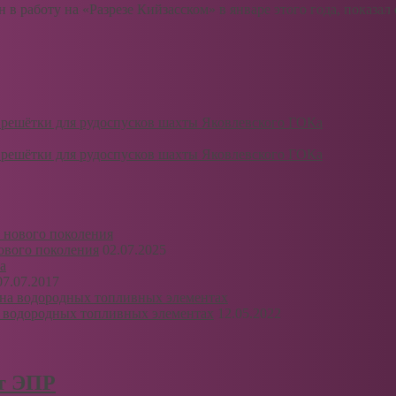
 работу на «Разрезе Кийзасском» в январе этого года, показал
ешётки для рудоспусков шахты Яковлевского ГОКа
ешётки для рудоспусков шахты Яковлевского ГОКа
ового поколения
02.07.2025
07.07.2017
 водородных топливных элементах
12.05.2022
рт ЭПР