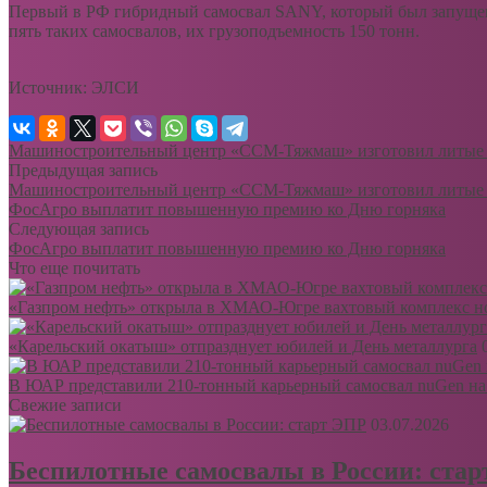
Первый в РФ гибридный самосвал SANY, который был запущен в
пять таких самосвалов, их грузоподъемность 150 тонн.
Источник: ЭЛСИ
Машиностроительный центр «ССМ-Тяжмаш» изготовил литые р
Предыдущая запись
Машиностроительный центр «ССМ-Тяжмаш» изготовил литые р
ФосАгро выплатит повышенную премию ко Дню горняка
Следующая запись
ФосАгро выплатит повышенную премию ко Дню горняка
Что еще почитать
«Газпром нефть» открыла в ХМАО-Югре вахтовый комплекс н
«Карельский окатыш» отпразднует юбилей и День металлурга
В ЮАР представили 210-тонный карьерный самосвал nuGen на
Свежие записи
03.07.2026
Беспилотные самосвалы в России: ста