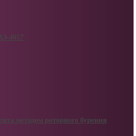
АЗ-4057
сита методом роторного бурения