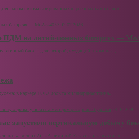
для высокоавтоматизированных карьерных самосвалов....
03.07.2026
ю ПДМ на литий-ионных батареях — Мо
муляторный блок в деле, второй, входящий в комплект,...
бежа
бежа: в карьере ГОКа добыта миллиардная тонна...
03.07.2026
вые запустили вертикальную добычу бок
влении – филиал АО «Алюминий Казахстана» (входит в...