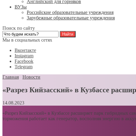
Английский для горняков
ВУЗы
Российские образовательные учреждения
Зарубежные образовательные учреждения
Поиск по сайту
Мы в социальных сетях
Вконтакте
Instagram
Facebook
Telegram
Главная
Новости
«Разрез Кийзасский» в Кузбассе расши
14.08.2023
«Разрез Кийзасский» в Кузбассе расширяет парк гибридных са
торможения работает как генератор, восполняя энергию в акку