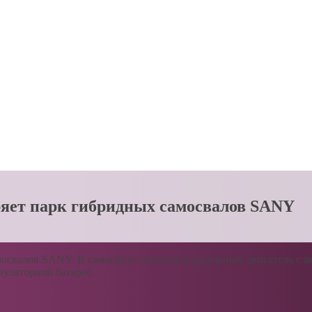
ряет парк гибридных самосвалов SANY
мосвалов SANY. В самосвале сочетается дизельный двигатель с 
муляторной батарее.