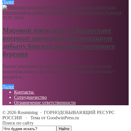
Далее
03.07.2026
Мировой прецедент: в Казахстане
впервые запустили вертикальную
добычу боксита методом роторного
бурения
Проект реализуется в Краснооктябрьском бокситовом
рудоуправлении – филиал АО «Алюминий Казахстана»
(входит в...
Далее
Контакты
Сотрудничество
Ограничение ответственности
©
2026
Rosmining
·
ГОРНОДОБЫВАЮЩИЙ РЕСУРС
РОССИИ
·
Тема от GoodwinPress.ru
Поиск по сайту