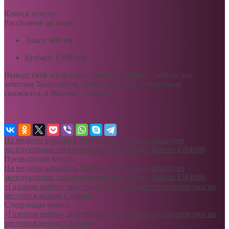
Ключ к успеху:
Расстояние до моря:
Эльга: 600 км
Кузбасс: 6 000 км
Вывод: своя логистика + близость морю = победа над
забитым Транссибом. Пока в Кузбассе угледобыча
снижается, в Якутии — растёт.
На медном карьере в Замбии запустили в опытную
эксплуатацию электрический троллейвоз Hitachi EH4000
Предыдущая запись
На медном карьере в Замбии запустили в опытную
эксплуатацию электрический троллейвоз Hitachi EH4000
«Газпром нефть» запустила беспилотные грузоперевозки на
месторождениях Сибири
Следующая запись
«Газпром нефть» запустила беспилотные грузоперевозки на
месторождениях Сибири