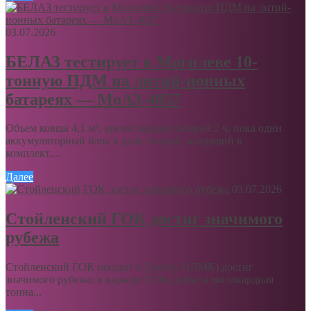
03.07.2026
БЕЛАЗ тестирует в Могилеве 10-
тонную ПДМ на литий-ионных
батареях — МоАЗ-4057
Объем ковша 4,1 м³, время зарядки батарей 2 ч, пока один
аккумуляторный блок в деле, второй, входящий в
комплект,...
Далее
03.07.2026
Стойленский ГОК достиг значимого
рубежа
Стойленский ГОК (входит в Группу НЛМК) достиг
значимого рубежа: в карьере ГОКа добыта миллиардная
тонна...