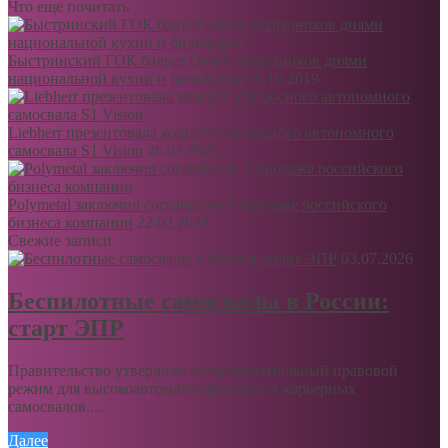
Что еще почитать
Быстринский ГОК балует своих сотрудников днями
национальной кухни и бильярдом
30.10.2019
Liebherr презентовала концепт одноосного автономного
самосвала S1 Vision
26.03.2025
Polymetal заключил соглашение о продаже российского
бизнеса компании
22.02.2024
Свежие записи
03.07.2026
Беспилотные самосвалы в России:
старт ЭПР
Правительство утвердило экспериментальный правовой
режим для высокоавтоматизированных карьерных
самосвалов....
Далее