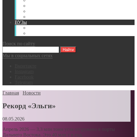
Книги
Видео
Классификации
Английский для горняков
ВУЗы
Российские образовательные учреждения
Зарубежные образовательные учреждения
Поиск по сайту
Мы в социальных сетях
Вконтакте
Instagram
Facebook
Telegram
Главная
Новости
Рекорд «Эльги»
08.05.2026
Апрель 2026 — 3,3 млн тонн угля отгружено в порты
Дальнего Востока. Это 40 млн т в год.