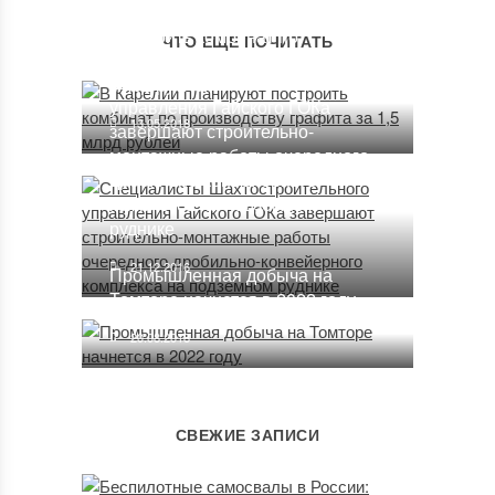
В Карелии планируют
построить комбинат по
ЧТО ЕЩЕ ПОЧИТАТЬ
Специалисты
производству графита за 1,5
Шахтостроительного
млрд рублей
управления Гайского ГОКа
13.05.2018
завершают строительно-
монтажные работы очередного
дробильно-конвейерного
комплекса на подземном
руднике
21.12.2016
Промышленная добыча на
Томторе начнется в 2022 году
20.08.2018
СВЕЖИЕ ЗАПИСИ