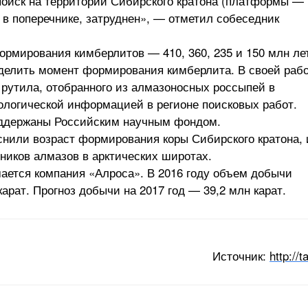
поиск на территории Сибирского кратона (платформы —
 в поперечнике, затруднен», — отметил собеседник
рмирования кимберлитов — 410, 360, 235 и 150 млн ле
еделить момент формирования кимберлита. В своей раб
 рутила, отобранного из алмазоносных россыпей в
ологической информацией в регионе поисковых работ.
оддержаны Российским научным фондом.
нили возраст формирования коры Сибирского кратона, 
чников алмазов в арктических широтах.
ается компания «Алроса». В 2016 году объем добычи
карат. Прогноз добычи на 2017 год — 39,2 млн карат.
Источник:
http://t