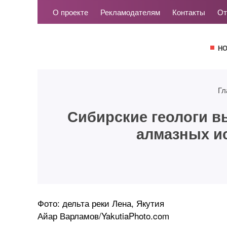
О проекте
Рекламодателям
Контакты
От
Н
Гл
Сибирские геологи в
алмазных ис
Фото: дельта реки Лена, Якутия
Айар Варламов/YakutiaPhoto.com