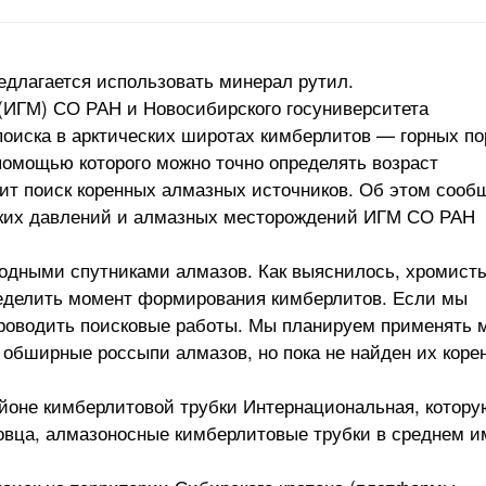
едлагается использовать минерал рутил.
 (ИГМ) СО РАН и Новосибирского госуниверситета
поиска в арктических широтах кимберлитов — горных по
помощью которого можно точно определять возраст
чит поиск коренных алмазных источников. Об этом сооб
оких давлений и алмазных месторождений ИГМ СО РАН
одными спутниками алмазов. Как выяснилось, хромист
пределить момент формирования кимберлитов. Если мы
проводить поисковые работы. Мы планируем применять 
 обширные россыпи алмазов, но пока не найден их коре
йоне кимберлитовой трубки Интернациональная, котору
овца, алмазоносные кимберлитовые трубки в среднем 