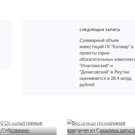
СЛЕДУЮЩАЯ ЗАПИСЬ
Суммарный объем
инвестиций ГК "Колмар" в
проекты горно-
обогатительных комплекс
"Инаглинский" и
"Денисовский" в Якутии
оценивается в 28,4 млрд
рублей
 КГОК начал горные
Восточная горнорудная
ы на Собственно-
компания из Сахалина
нарском
запустила проект
рождении
«Девушки рулят»
9.2020
05.12.2025