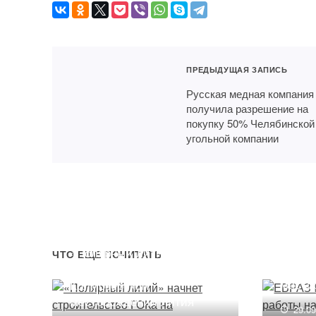
ПРЕДЫДУЩАЯ ЗАПИСЬ
Русская медная компания
получила разрешение на
покупку 50% Челябинской
угольной компании
ЕВРАЗ
работ
«Полярный литий» начнет
ЧТО ЕЩЕ ПОЧИТАТЬ
Качка
строительство ГОКа на
место
Колмозерском
месторождении лития
29.0