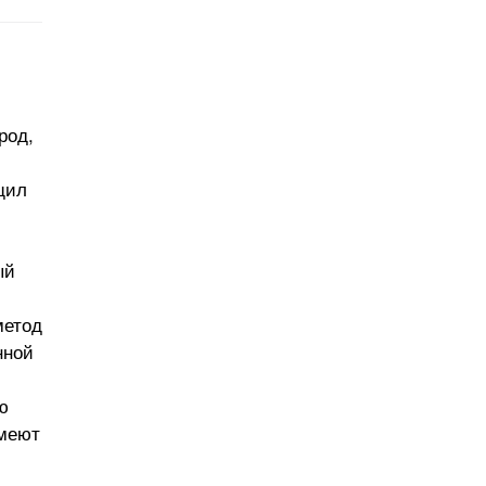
род,
щил
ый
метод
нной
ю
имеют