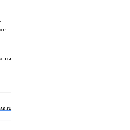
т
оте
и эти
ass.ru