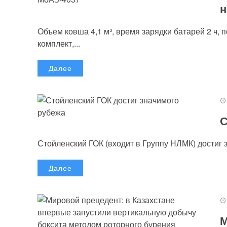
н
Объем ковша 4,1 м³, время зарядки батарей 2 ч, 
комплект,...
Далее
С
Стойленский ГОК (входит в Группу НЛМК) достиг 
Далее
М