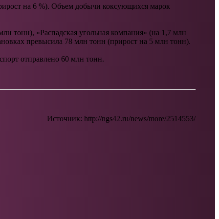
прирост на 6 %). Объем добычи коксующихся марок
лн тонн), «Распадская угольная компания» (на 1,7 млн
ановках превысила 78 млн тонн (прирост на 5 млн тонн).
кспорт отправлено 60 млн тонн.
Источник: http://ngs42.ru/news/more/2514553/