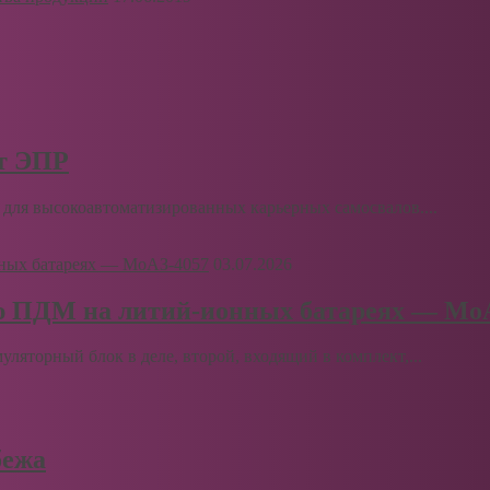
рт ЭПР
для высокоавтоматизированных карьерных самосвалов....
03.07.2026
ю ПДМ на литий-ионных батареях — Мо
муляторный блок в деле, второй, входящий в комплект,...
бежа