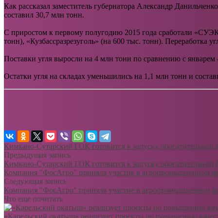
Как рассказал заместитель губернатора Александр Данильченк
составил 30,7 млн тонн.
С приростом к первому полугодию 2015 года сработали «СУЭК-К
тонн), «Кузбассразрезуголь» (на 600 тыс. тонн). Переработка 
Поставки угля выросли на 4 млн тонн по сравнению с январем 
Остатки угля на складах уменьшились на 1,1 млн тонн и состав
Кимкано-Сутарский ГОК готовится к запуску обогатительной 
Предыдущая запись
Кимкано-Сутарский ГОК готовится к запуску обогатительной 
Компания "ФосАгро" приняла участие в агропромышленном фо
Следующая запись
Компания "ФосАгро" приняла участие в агропромышленном фо
Что еще почитать
«Карельский окатыш» реализует проекты по повышению качес