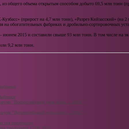
о, из общего объема открытым способом добыто 69,5 млн тонн (
узбасс» (прирост на 4,7 млн тонн), «Разрез Кийзасский» (на 2 м
угля на обогатительных фабриках и дробильно-сортировочных уст
– июнем 2015 и составили свыше 93 млн тонн. В том числе на э
или 9,2 млн тонн.
фабрики
фабрики
руме "Всероссийский день поля — 2016"
руме "Всероссийский день поля — 2016"
тва продукции
17.06.2019