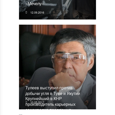
«Мечелу»
12.09.2016
Тулеев выступил против
добычи угля в Туве и Якутии
Крупнейший в КНР
10.05.2017
производитель карьерных
самосвалов предложил