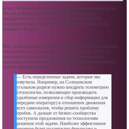
Более 100 бизнес-идей были предложены компаниями из
России и Восточной Европы для реализации на
предприятиях Восточной Горнорудной Компании.
Сотрудничество в формате Meta-Хакатон проводится
впервые в России.
Meta-Хакатон предполагает открытое и свободное онлайн
сотрудничество, в данном случае, экспертов «ВГК» и
технологического сообщества для формирования и
реального воплощения бизнес-идей, сформированных на
основе производственных данных Компании.
— Есть определенные задачи, которые мы
озвучили. Например, на Солнцевском
угольном разрезе нужно внедрить телеметрию
(технологии, позволяющие производить
удалённые измерения и сбор информации для
передачи оператору) в отношении движения
всех самосвалов, чтобы решить проблему
пробок. А дальше от бизнес-сообщества
поступили предложения по технологиям
решения этой задачи. Наиболее эффективное
решение будет поддержано финансово и