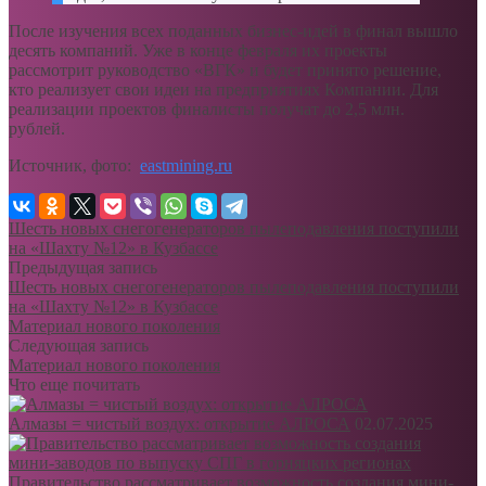
После изучения всех поданных бизнес-идей в финал вышло
десять компаний. Уже в конце февраля их проекты
рассмотрит руководство «ВГК» и будет принято решение,
кто реализует свои идеи на предприятиях Компании. Для
реализации проектов финалисты получат до 2,5 млн.
рублей.
Источник, фото:
eastmining.ru
Шесть новых снегогенераторов пылеподавления поступили
на «Шахту №12» в Кузбассе
Предыдущая запись
Шесть новых снегогенераторов пылеподавления поступили
на «Шахту №12» в Кузбассе
Материал нового поколения
Следующая запись
Материал нового поколения
Что еще почитать
Алмазы = чистый воздух: открытие АЛРОСА
02.07.2025
Правительство рассматривает возможность создания мини-