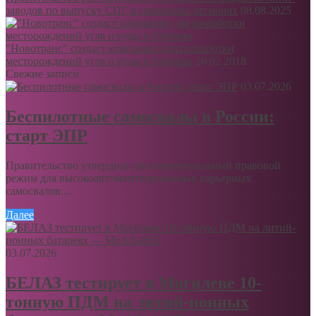
заводов по выпуску СПГ в горняцких регионах
08.08.2025
"Новотранс" создаст компанию для разработки
месторождений угля и руды в Бурятии
20.02.2018
Свежие записи
03.07.2026
Беспилотные самосвалы в России:
старт ЭПР
Правительство утвердило экспериментальный правовой
режим для высокоавтоматизированных карьерных
самосвалов....
Далее
03.07.2026
БЕЛАЗ тестирует в Могилеве 10-
тонную ПДМ на литий-ионных