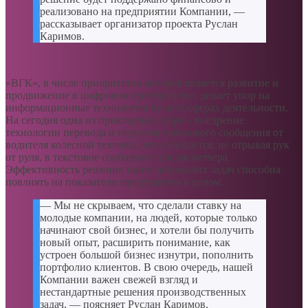
реализовано на предприятии Компании, —
рассказывает организатор проекта Руслан
Каримов.
«ВГК», в числе приоритетов которой является развитие и
продвижение в цифровом пространстве, делает упор на
информационные технологии во всех сферах деятельности.
На сегодня одна из прикладных задач – внедрение
технологии перевода и передачи голосового сообщения от
водителя колесной техники, что называется, не отрывая рук
от руля, в текстовое сообщение для диспетчера.
Эффективность решения таких небольших задач способна
повлиять на показатели предприятия в целом.
— Мы не скрываем, что сделали ставку на
молодые компании, на людей, которые только
начинают свой бизнес, и хотели бы получить
новый опыт, расширить понимание, как
устроен большой бизнес изнутри, пополнить
портфолио клиентов. В свою очередь, нашей
Компании важен свежей взгляд и
нестандартные решения производственных
задач, — поясняет Руслан Каримов.