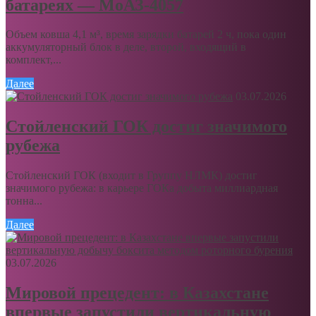
батареях — МоАЗ-4057
Объем ковша 4,1 м³, время зарядки батарей 2 ч, пока один
аккумуляторный блок в деле, второй, входящий в
комплект,...
Далее
03.07.2026
Стойленский ГОК достиг значимого
рубежа
Стойленский ГОК (входит в Группу НЛМК) достиг
значимого рубежа: в карьере ГОКа добыта миллиардная
тонна...
Далее
03.07.2026
Мировой прецедент: в Казахстане
впервые запустили вертикальную