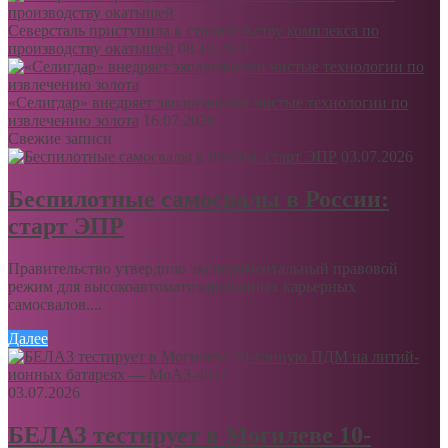
Северсталь приступила к строительству комплекса по
производству окатышей
08.10.2024
«Селигдар» внедряет экологически чистые технологии по
извлечению золота
16.07.2020
Свежие записи
03.07.2026
Беспилотные самосвалы в России:
старт ЭПР
Правительство утвердило экспериментальный правовой
режим для высокоавтоматизированных карьерных
самосвалов....
Далее
03.07.2026
БЕЛАЗ тестирует в Могилеве 10-