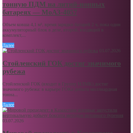
тонную ПДМ на литий-ионных
батареях — МоАЗ-4057
Объем ковша 4,1 м³, время зарядки батарей 2 ч, пока один
аккумуляторный блок в деле, второй, входящий в
комплект,...
Далее
03.07.2026
Стойленский ГОК достиг значимого
рубежа
Стойленский ГОК (входит в Группу НЛМК) достиг
значимого рубежа: в карьере ГОКа добыта миллиардная
тонна...
Далее
03.07.2026