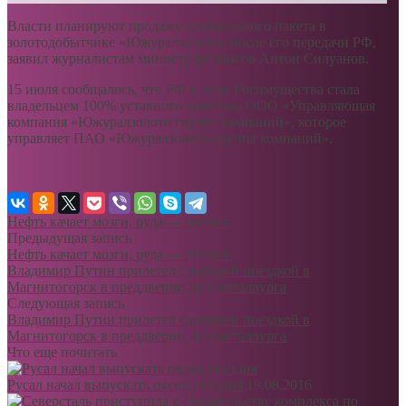
Власти планируют продажу контрольного пакета в
золотодобытчике «Южуралзолото» после его передачи РФ,
заявил журналистам министр финансов Антон Силуанов.
15 июля сообщалось, что РФ в лице Росимущества стала
владельцем 100% уставного капитала ООО «Управляющая
компания «Южуралзолото группа компаний», которое
управляет ПАО «Южуралзолото группа компаний».
Нефть качает мозги, руда — отстает
Предыдущая запись
Нефть качает мозги, руда — отстает
Владимир Путин прилетел с рабочей поездкой в
Магнитогорск в преддверии Дня металлурга
Следующая запись
Владимир Путин прилетел с рабочей поездкой в
Магнитогорск в преддверии Дня металлурга
Что еще почитать
Русал начал выпускать оксид скандия
19.08.2016