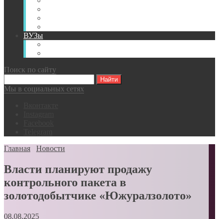
Книги
Видео
Классификации
Английский для горняков
ВУЗы
Российские образовательные учреждения
Зарубежные образовательные учреждения
Поиск по сайту
Мы в социальных сетях
Вконтакте
Instagram
Facebook
Telegram
Главная
Новости
Власти планируют продажу
контрольного пакета в
золотодобытчике «Южуралзолото»
08.08.2025