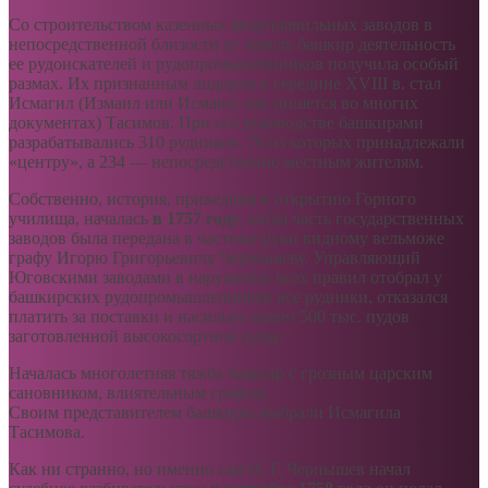
Со строительством казенных медеплавильных заводов в
непосредственной близости от земель башкир деятельность
ее рудоискателей и рудопромышленников получила особый
размах. Их признанным лидером к середине XVIII в. стал
Исмагил (Измаил или Исмаил, как пишется во многих
документах) Тасимов. При его руководстве башкирами
разрабатывались 310 рудников, 76 из которых принадлежали
«центру», а 234 — непосредственно местным жителям.
Собственно, история, приведшая к открытию Горного
училища, началась
в 1757 году
, когда часть государственных
заводов была передана в частные руки видному вельможе
графу Игорю Григорьевичу Чернышеву. Управляющий
Юговскими заводами в нарушение всех правил отобрал у
башкирских рудопромышленников все рудники, отказался
платить за поставки и насильно вывез 500 тыс. пудов
заготовленной высокосортной руды.
Началась многолетняя тяжба башкир с грозным царским
сановником, влиятельным графом.
Своим представителем башкиры выбрали Исмагила
Тасимова.
Как ни странно, но именно сам И. Г. Чернышев начал