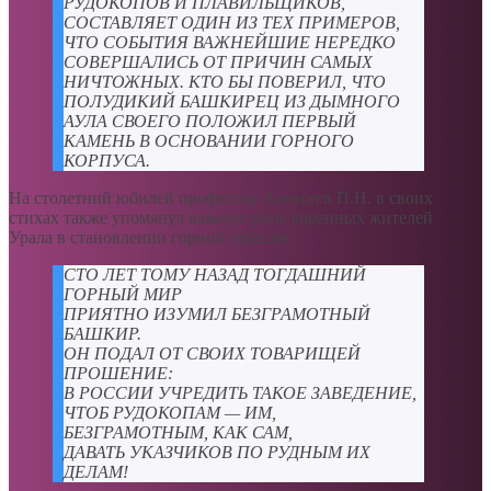
РУДОКОПОВ И ПЛАВИЛЬЩИКОВ,
СОСТАВЛЯЕТ ОДИН ИЗ ТЕХ ПРИМЕРОВ,
ЧТО СОБЫТИЯ ВАЖНЕЙШИЕ НЕРЕДКО
СОВЕРШАЛИСЬ ОТ ПРИЧИН САМЫХ
НИЧТОЖНЫХ. КТО БЫ ПОВЕРИЛ, ЧТО
ПОЛУДИКИЙ БАШКИРЕЦ ИЗ ДЫМНОГО
АУЛА СВОЕГО ПОЛОЖИЛ ПЕРВЫЙ
КАМЕНЬ В ОСНОВАНИИ ГОРНОГО
КОРПУСА.
На столетний юбилей профессор Алексеев П.Н. в своих
стихах также упомянул важную роль коренных жителей
Урала в становлении горной отрасли:
СТО ЛЕТ ТОМУ НАЗАД ТОГДАШНИЙ
ГОРНЫЙ МИР
ПРИЯТНО ИЗУМИЛ БЕЗГРАМОТНЫЙ
БАШКИР.
ОН ПОДАЛ ОТ СВОИХ ТОВАРИЩЕЙ
ПРОШЕНИЕ:
В РОССИИ УЧРЕДИТЬ ТАКОЕ ЗАВЕДЕНИЕ,
ЧТОБ РУДОКОПАМ — ИМ,
БЕЗГРАМОТНЫМ, КАК САМ,
ДАВАТЬ УКАЗЧИКОВ ПО РУДНЫМ ИХ
ДЕЛАМ!