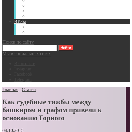
Книги
Видео
Классификации
Английский для горняков
ВУЗы
Российские образовательные учреждения
Зарубежные образовательные учреждения
Поиск по сайту
Мы в социальных сетях
Вконтакте
Instagram
Facebook
Telegram
Главная
Статьи
Как судебные тяжбы между
башкиром и графом привели к
основанию Горного
04.10.2015