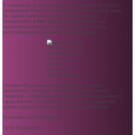
К сожалению, до наших дней не сохранилось ни одного
изображения Исмагила Тасимова, если они вообще были.
Но память о нем увековечена в стенах Горного
университета:
в 2007 году
Владимир Литвиненко
торжественно открыл памятную доску в его честь,
расположенную недалеко от Конференц-зала.
Памятная доска в
честь Исмагила
Тасимова в
Горном
университете /
Тахир Галлямов
Сегодня в Национальном минерально-сырьевом
университете «Горный» обучается довольно много
студентов — уроженцев Башкортостана. И все они могут
гордиться тем, что именно их земляк стал зачинателем
первого высшего технического заведения в России.
Источник: www.mininglife.ru
Тагир Нурахметов