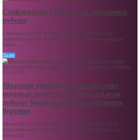
Стойленский ГОК достиг значимого
рубежа
Стойленский ГОК (входит в Группу НЛМК) достиг
значимого рубежа: в карьере ГОКа добыта миллиардная
тонна...
Далее
03.07.2026
Мировой прецедент: в Казахстане
впервые запустили вертикальную
добычу боксита методом роторного
бурения
Проект реализуется в Краснооктябрьском бокситовом
рудоуправлении – филиал АО «Алюминий Казахстана»
(входит в...