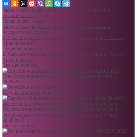
Завод в кратере действующего вулкана собираются
построить на Итурупе
Предыдущая запись
Завод в кратере действующего вулкана собираются
построить на Итурупе
В Хакасии торжественно введен в эксплуатацию "Разрез
Аршановский"
Следующая запись
В Хакасии торжественно введен в эксплуатацию "Разрез
Аршановский"
Что еще почитать
Топ-10 крупнейших угольных месторождений мира
28.03.2017
Ракушечник и его добыча
14.09.2020
Перелопатили сотни тысяч тонн руды: в свердловской
шахте нашли изумруд, который стоит миллион рублей
30.05.2017
Свежие записи
03.07.2026