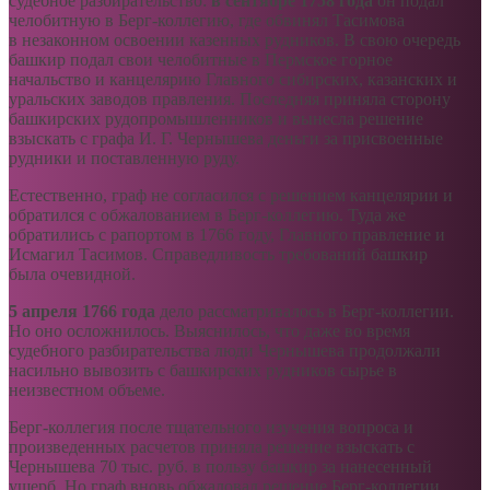
судебное разбирательство:
в сентябре 1758
года
он подал
челобитную в Берг-коллегию, где обвинял Тасимова
в незаконном освоении казенных рудников. В свою очередь
башкир подал свои челобитные в Пермское горное
начальство и канцелярию Главного сибирских, казанских и
уральских заводов правления. Последняя приняла сторону
башкирских рудопромышленников и вынесла решение
взыскать с графа И. Г. Чернышева деньги за присвоенные
рудники и поставленную руду.
Естественно, граф не согласился с решением канцелярии и
обратился с обжалованием в Берг-коллегию. Туда же
обратились с рапортом в 1766 году, Главного правление и
Исмагил Тасимов. Справедливость требований башкир
была очевидной.
5 апреля 1766
года
дело рассматривалось в Берг-коллегии.
Но оно осложнилось. Выяснилось, что даже во время
судебного разбирательства люди Чернышева продолжали
насильно вывозить с башкирских рудников сырье в
неизвестном объеме.
Берг-коллегия после тщательного изучения вопроса и
произведенных расчетов приняла решение взыскать с
Чернышева 70 тыс. руб. в пользу башкир за нанесенный
ущерб. Но граф вновь обжаловал решение Берг-коллегии