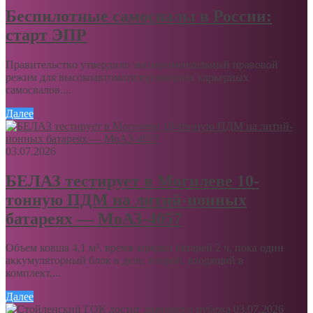
Беспилотные самосвалы в России:
старт ЭПР
Правительство утвердило экспериментальный правовой
режим для высокоавтоматизированных карьерных
самосвалов....
Далее
03.07.2026
БЕЛАЗ тестирует в Могилеве 10-
тонную ПДМ на литий-ионных
батареях — МоАЗ-4057
Объем ковша 4,1 м³, время зарядки батарей 2 ч, пока один
аккумуляторный блок в деле, второй, входящий в
комплект,...
Далее
03.07.2026