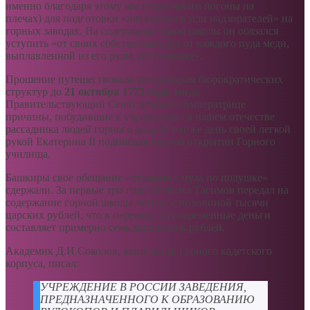
именно благодаря этому мы гордо носим погоны на
плечах) для подготовки «начальников или надзирателей» на
горных заводах. На содержание такой школы он обязался
уступить «от своих собственных руд от каждого пуда меди,
выплавленной из его руды, по полушке».
Прошение путешествовало по кулуарам бюрократических
структур до
21 октября 1773
года
, когда
Правительствующий Сенат доложил императрице
причины, побудившие к учреждению в нашем отечестве
рассадника людей горного дела. В тот же день своей легкой
рукой Екатерина II подписала указ об открытии Горного
училища.
Башкиры свое обещание «отдавать с пуда по полушке»
сдержали. За первые три года Исмагил Тасимов передал на
содержание горной школы четыре с половиной тысячи
царских рублей, что в переводе на современные деньги
составляет примерно семь миллионов рублей.
Академик Д.И.Соколов, выпускник Горного кадетского
корпуса, писал:
УЧРЕЖДЕНИЕ В РОССИИ ЗАВЕДЕНИЯ,
ПРЕДНАЗНАЧЕННОГО К ОБРАЗОВАНИЮ