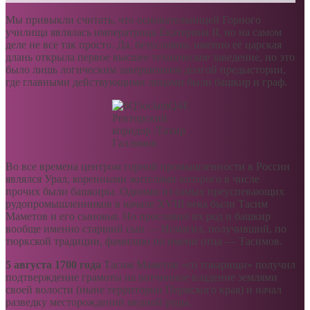
Мы привыкли считать, что основательницей Горного
училища являлась императрица Екатерина II, но на самом
деле не все так просто. Да, безусловно, именно её царская
длань открыла первое высшее техническое заведение, но это
было лишь логическим завершением долгой предыстории,
где главными действующими лицами были башкир и граф.
Ректорский
коридор /Тахир
Галлямов
Во все времена центром горной промышленности в России
являлся Урал, коренными жителями которого в числе
прочих были башкиры. Одними из самых преуспевающих
рудопромышленников в начале XVIII века были Тасим
Маметов и его сыновья. Но прославил их род и башкир
вообще именно старший сын — Исмагил, получивший, по
тюркской традиции, фамилию по имени отца — Тасимов.
5 августа 1700 года
Тасим Маметов «со товарищи» получил
подтверждение грамоты на вотчинное владение землями
своей волости (ныне территории Пермского края) и начал
разведку месторождений медной руды.