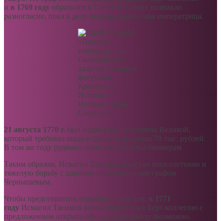
и
в 1769 году
обратился в Сенат. В Сенате возникло
разногласие, пока к делу подключилась сама императрица.
«Портрет
императрицы
Екатерины II с
аллегорическими
фигурами
Крепости и
Истины» /
Иоганн Лампи
Старший
21 августа 1770 г.
был издан указ Екатерины Великой,
который требовал выдачи башкирам суммы 70 тыс. рублей.
В том же году рудники были возвращены башкирам.
Таким образом, Исмагил Тасимов выиграл многолетнюю и
тяжелую борьбу с царским приближенным графом
Чернышевым.
Чтобы предотвратить подобные хищения,
в 1771
году
Исмагил Тасимов вновь обратился в Берг-коллегию с
предложением открыть офицерскую школу (возможно,