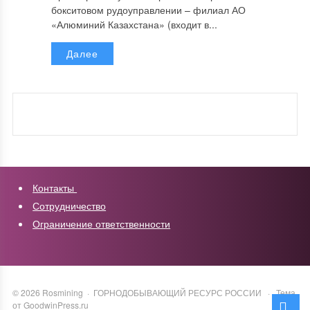
бокситовом рудоуправлении – филиал АО
«Алюминий Казахстана» (входит в...
Далее
Контакты
Сотрудничество
Ограничение ответственности
©
2026
Rosmining
·
ГОРНОДОБЫВАЮЩИЙ РЕСУРС РОССИИ
·
Тема
от GoodwinPress.ru