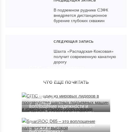
ПРЕДЫДУЩАЯ ЗАПИСЬ
В подземном руднике СЗФК
внедряется дистанционное
бурение глубоких скважин
СЛЕДУЮЩАЯ ЗАПИСЬ
Шахта «Распадская-Коксовая»
получит современную канатную
дорогу
CITIC – один из мировых
лидеров в производстве
шахтных подъемных машин и
ЧТО ЕЩЕ ПОЧИТАТЬ
измельчительного
оборудования
SmartROC D65 – это
16.01.2022
воплощение надежности и
высокой производительности
(ВИДЕО)
Boomer M20 — первая в мире
05.05.2021
бур.установка c