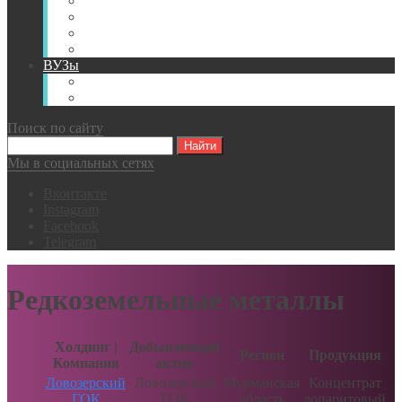
Книги
Видео
Классификации
Английский для горняков
ВУЗы
Российские образовательные учреждения
Зарубежные образовательные учреждения
Поиск по сайту
Мы в социальных сетях
Вконтакте
Instagram
Facebook
Telegram
Редкоземельные металлы
Холдинг |
Добывающий
Регион
Продукция
Компания
актив
Ловозерский
Ловозерский
Мурманская
Концентрат
ГОК
ГОК
область
лопаритовый