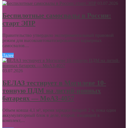
03.07.2026
Беспилотные самосвалы в России:
старт ЭПР
Правительство утвердило экспериментальный правовой
режим для высокоавтоматизированных карьерных
самосвалов....
Далее
03.07.2026
БЕЛАЗ тестирует в Могилеве 10-
тонную ПДМ на литий-ионных
батареях — МоАЗ-4057
Объем ковша 4,1 м³, время зарядки батарей 2 ч, пока один
аккумуляторный блок в деле, второй, входящий в
комплект,...