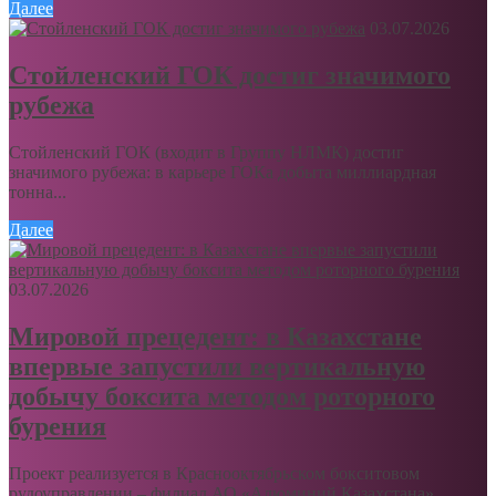
Далее
03.07.2026
Стойленский ГОК достиг значимого
рубежа
Стойленский ГОК (входит в Группу НЛМК) достиг
значимого рубежа: в карьере ГОКа добыта миллиардная
тонна...
Далее
03.07.2026
Мировой прецедент: в Казахстане
впервые запустили вертикальную
добычу боксита методом роторного
бурения
Проект реализуется в Краснооктябрьском бокситовом
рудоуправлении – филиал АО «Алюминий Казахстана»