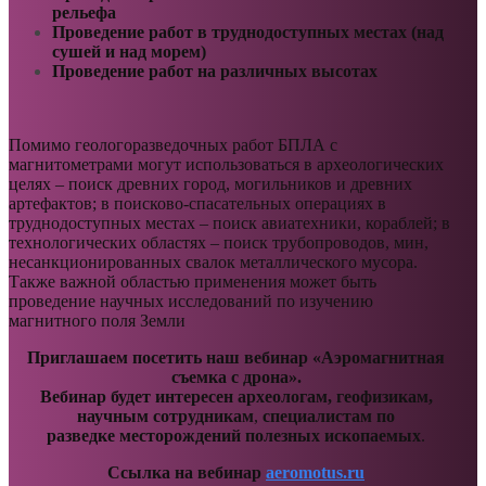
рельефа
Проведение работ в труднодоступных местах (над
сушей и над морем)
Проведение работ на различных высотах
Помимо геологоразведочных работ БПЛА с
магнитометрами могут использоваться в археологических
целях – поиск древних город, могильников и древних
артефактов; в поисково-спасательных операциях в
труднодоступных местах – поиск авиатехники, кораблей; в
технологических областях – поиск трубопроводов, мин,
несанкционированных свалок металлического мусора.
Также важной областью применения может быть
проведение научных исследований по изучению
магнитного поля Земли
Приглашаем посетить наш вебинар «Аэромагнитная
съемка с дрона».
Вебинар будет интересен археологам, геофизикам,
научным сотрудникам
,
специалистам по
разведке месторождений полезных ископаемых
.
Ссылка на вебинар
aeromotus.ru