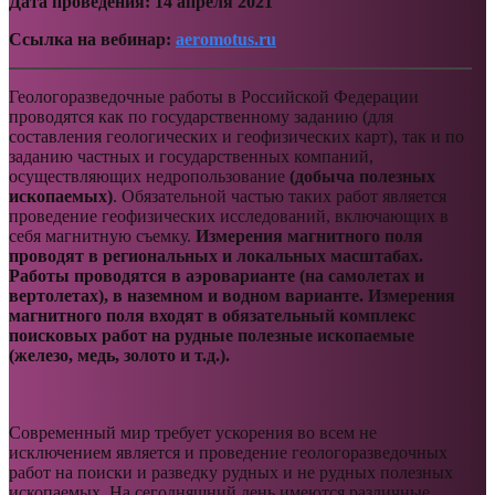
Дата проведения: 14 апреля 2021
Ссылка на вебинар:
aeromotus.ru
Геологоразведочные работы в Российской Федерации
проводятся как по государственному заданию (для
составления геологических и геофизических карт), так и по
заданию частных и государственных компаний,
осуществляющих недропользование
(добыча полезных
ископаемых)
. Обязательной частью таких работ является
проведение геофизических исследований, включающих в
себя магнитную съемку.
Измерения магнитного поля
проводят в региональных и локальных масштабах.
Работы проводятся в аэроварианте (на самолетах и
вертолетах), в наземном и водном варианте.
Измерения
магнитного поля входят в обязательный комплекс
поисковых работ на рудные полезные ископаемые
(железо, медь, золото и т.д.).
Современный мир требует ускорения во всем не
исключением является и проведение геологоразведочных
работ на поиски и разведку рудных и не рудных полезных
ископаемых. На сегодняшний день имеются различные