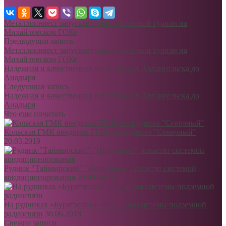
Металлоинвест запускает промышленный туризм на
Михайловском ГОКе
Предыдущая запись
Металлоинвест запускает промышленный туризм на
Михайловском ГОКе
Надежная и качественная логистика от Архангельска до
Анадыря
Следующая запись
Надежная и качественная логистика от Архангельска до
Анадыря
Что еще почитать
Кольская ГМК внедрила ГГИС на руднике "Северный"
20.03.2019
Рудник "Таймырский" "Норникеля" оснастят системой
кондиционирования
20.08.2019
На рудниках «Бурятзолото» внедрили системы подземной
радиосвязи
30.06.2018
Свежие записи