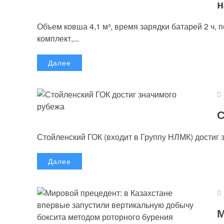
н
Объем ковша 4,1 м³, время зарядки батарей 2 ч, 
комплект,...
Далее
С
Стойленский ГОК (входит в Группу НЛМК) достиг 
Далее
М