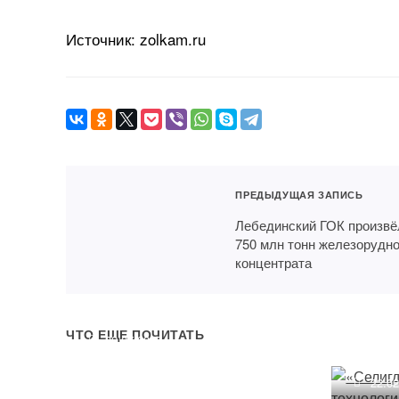
Источник: zolkam.ru
ПРЕДЫДУЩАЯ ЗАПИСЬ
Лебединский ГОК произвё
750 млн тонн железорудно
концентрата
Металлурги и доходы
«Сели
техно
ЧТО ЕЩЕ ПОЧИТАТЬ
02.07.2025
разра
22.0