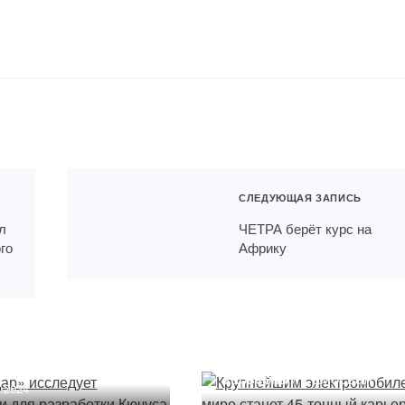
СЛЕДУЮЩАЯ ЗАПИСЬ
л
ЧЕТРА берёт курс на
го
Африку
гдар» исследует
Крупнейшим
логии для
электромобилем в мире
ботки Кючуса
станет 45-тонный
карьерный самосвал
2.2024