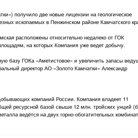
тки») получило две новые лицензии на геологическое
езных ископаемых в Пенжинском районе Камчатского кр
мская расположены относительно недалеко от ГОК
лощадям, на которых Компания уже ведет добычу.
ую базу ГОКа «Аметистовое» и увеличить запасы веду
ральный директор АО «Золото Камчатки» Александр
добывающих компаний России. Компания владеет 11
бщей ресурсной базой свыше 12 млн. тройских унций (
металла ведётся на двух горно-обогатительных комбинат