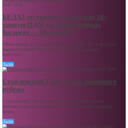
03.07.2026
БЕЛАЗ тестирует в Могилеве 10-
тонную ПДМ на литий-ионных
батареях — МоАЗ-4057
Объем ковша 4,1 м³, время зарядки батарей 2 ч, пока один
аккумуляторный блок в деле, второй, входящий в
комплект,...
Далее
03.07.2026
Стойленский ГОК достиг значимого
рубежа
Стойленский ГОК (входит в Группу НЛМК) достиг
значимого рубежа: в карьере ГОКа добыта миллиардная
тонна...
Далее