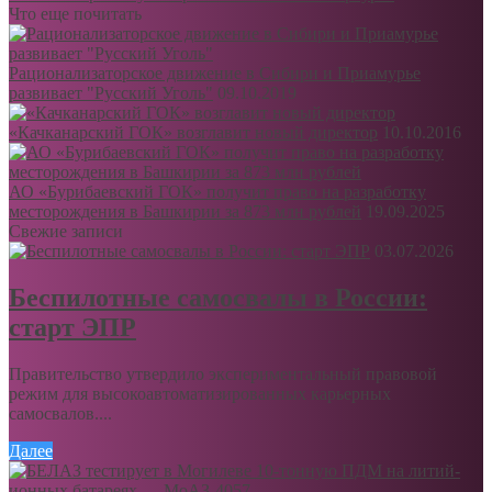
Что еще почитать
Рационализаторское движение в Сибири и Приамурье
развивает "Русский Уголь"
09.10.2019
«Качканарский ГОК» возглавит новый директор
10.10.2016
АО «Бурибаевский ГОК» получит право на разработку
месторождения в Башкирии за 873 млн рублей
19.09.2025
Свежие записи
03.07.2026
Беспилотные самосвалы в России:
старт ЭПР
Правительство утвердило экспериментальный правовой
режим для высокоавтоматизированных карьерных
самосвалов....
Далее