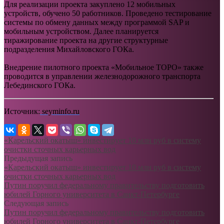
Для реализации проекта закуплено 12 мобильных
устройств, обучено 50 работников. Проведено тестирование
системы по обмену данных между программой SAP и
мобильным устройством. Далее планируется
тиражирование проекта на другие структурные
подразделения Михайловского ГОКа.
Внедрение пилотного проекта «Мобильное ТОРО» также
проводится в управлении железнодорожного транспорта
Лебединского ГОКа.
Источник:
seyminfo.ru
«Карельский окатыш» инвестирует 10 млн руб в систему
очистки сточных карьерных вод
Предыдущая запись
«Карельский окатыш» инвестирует 10 млн руб в систему
очистки сточных карьерных вод
Путин поручил федеральному правительству подготовить
юбилей Горного университета в Санкт-Петербурге
Следующая запись
Путин поручил федеральному правительству подготовить
юбилей Горного университета в Санкт-Петербурге