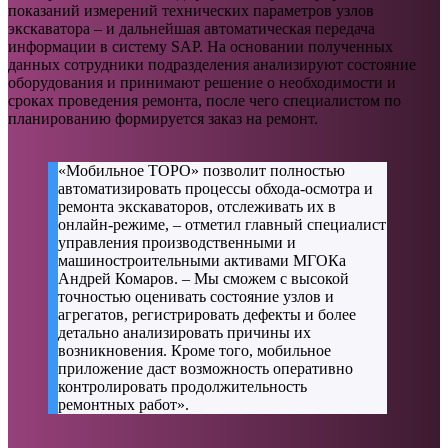
показаний измерений технических параметров узлов
экскаватора – и дальнейшая автоматическая передача
информации в систему SAP. На основании полученных
данных сотрудники подразделения анализируют состояние
оборудования и принимают решение о необходимости и
сроках проведения ремонта, после чего специалистом по
планированию формируется заказ на ремонт.
«Мобильное ТОРО» позволит полностью
автоматизировать процессы обхода-осмотра и
ремонта экскаваторов, отслеживать их в
онлайн-режиме, – отметил главный специалист
управления производственными и
машиностроительными активами МГОКа
Андрей Комаров. – Мы сможем с высокой
точностью оценивать состояние узлов и
агрегатов, регистрировать дефекты и более
детально анализировать причины их
возникновения. Кроме того, мобильное
приложение даст возможность оперативно
контролировать продолжительность
ремонтных работ».