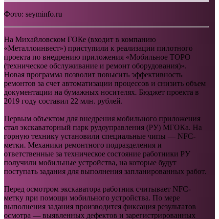
Фото: seyminfo.ru
На Михайловском ГОКе (входит в компанию
«Металлоинвест») приступили к реализации пилотного
проекта по внедрению приложения «Мобильное ТОРО
(техническое обслуживание и ремонт оборудования)».
Новая программа позволит повысить эффективность
ремонтов за счет автоматизации процессов и снизить объем
документации на бумажных носителях. Бюджет проекта в
2019 году составил 22 млн. рублей.
Первым объектом для внедрения мобильного приложения
стал экскаваторный парк рудоуправления (РУ) МГОКа. На
горную технику установили специальные чипы — NFC-
метки. Механики ремонтного подразделения и
ответственные за техническое состояние работники РУ
получили мобильные устройства, на которые будут
поступать задания для выполнения запланированных работ.
Перед осмотром экскаватора работник считывает NFC-
метку при помощи мобильного устройства. По мере
выполнения задания производится фиксация результатов
осмотра — выявленных дефектов и зарегистрированных