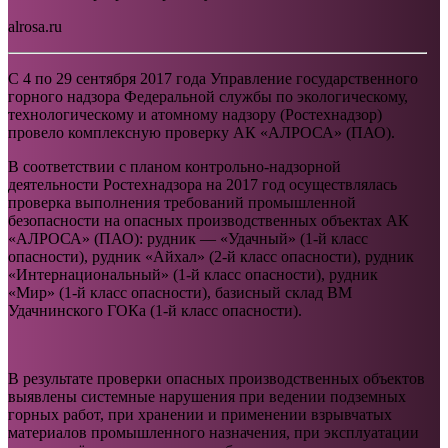
alrosa.ru
С 4 по 29 сентября 2017 года Управление государственного
горного надзора Федеральной службы по экологическому,
технологическому и атомному надзору (Ростехнадзор)
провело комплексную проверку АК «АЛРОСА» (ПАО).
В соответствии с планом контрольно-надзорной
деятельности Ростехнадзора на 2017 год осуществлялась
проверка выполнения требований промышленной
безопасности на опасных производственных объектах АК
«АЛРОСА» (ПАО): рудник — «Удачный» (1-й класс
опасности), рудник «Айхал» (2-й класс опасности), рудник
«Интернациональный» (1-й класс опасности), рудник
«Мир» (1-й класс опасности), базисный склад ВМ
Удачнинского ГОКа (1-й класс опасности).
В результате проверки опасных производственных объектов
выявлены системные нарушения при ведении подземных
горных работ, при хранении и применении взрывчатых
материалов промышленного назначения, при эксплуатации