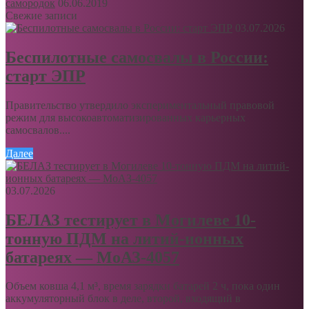
самородок
06.06.2019
Свежие записи
03.07.2026
Беспилотные самосвалы в России:
старт ЭПР
Правительство утвердило экспериментальный правовой
режим для высокоавтоматизированных карьерных
самосвалов....
Далее
03.07.2026
БЕЛАЗ тестирует в Могилеве 10-
тонную ПДМ на литий-ионных
батареях — МоАЗ-4057
Объем ковша 4,1 м³, время зарядки батарей 2 ч, пока один
аккумуляторный блок в деле, второй, входящий в