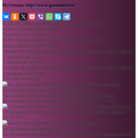
Источник:
http://www.gosnadzor.ru
В УК «Кузбассразрезуголь» к работе допускает
искусственный интеллект
Предыдущая запись
В УК «Кузбассразрезуголь» к работе допускает
искусственный интеллект
Горняки Кузбасса выдали на-гора более 180 млн тонн угля за
9 месяцев 2017 года
Следующая запись
Горняки Кузбасса выдали на-гора более 180 млн тонн угля за
9 месяцев 2017 года
Что еще почитать
На предприятиях Highland Gold проводят испытания
футеровки мельниц и кузовов самосвалов
17.07.2023
«Атомредметзолото» кроме урана начнет добывать золото
14.10.2016
На янтарном комбинате добыт уникальный килограммовый