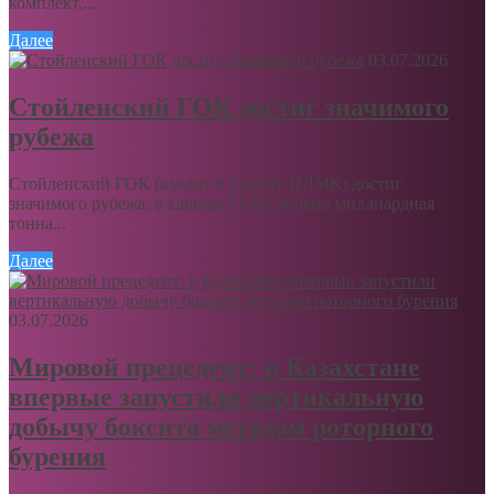
комплект,...
Далее
03.07.2026
Стойленский ГОК достиг значимого
рубежа
Стойленский ГОК (входит в Группу НЛМК) достиг
значимого рубежа: в карьере ГОКа добыта миллиардная
тонна...
Далее
03.07.2026
Мировой прецедент: в Казахстане
впервые запустили вертикальную
добычу боксита методом роторного
бурения