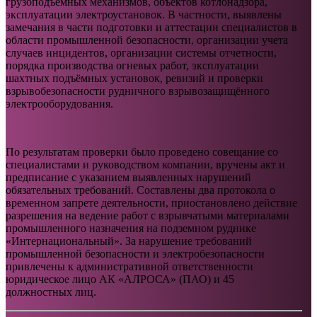
грузоподъёмных механизмов, объектов котлонадзора,
эксплуатации электроустановок. В частности, выявлены
замечания в части подготовки и аттестации специалистов в
области промышленной безопасности, организации учета
случаев инцидентов, организации системы отчетности,
порядка производства огневых работ, эксплуатации
шахтных подъёмных установок, ревизий и проверки
взрывобезопасности рудничного взрывозащищённого
электрооборудования.
По результатам проверки было проведено совещание со
специалистами и руководством компании, вручены акт и
предписание с указанием выявленных нарушений
обязательных требований. Составлены два протокола о
временном запрете деятельности, приостановлено действие
разрешения на ведение работ с взрывчатыми материалами
промышленного назначения на подземном руднике
«Интернациональный». За нарушение требований
промышленной безопасности и электробезопасности
привлечены к административной ответственности
юридическое лицо АК «АЛРОСА» (ПАО) и 45
должностных лиц.