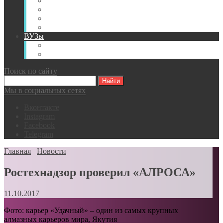
Книги
Видео
Классификации
Английский для горняков
ВУЗы
Российские образовательные учреждения
Зарубежные образовательные учреждения
Поиск по сайту
Мы в социальных сетях
Вконтакте
Instagram
Facebook
Telegram
Главная
Новости
Ростехнадзор проверил «АЛРОСА»
11.10.2017
Фото: карьер «Удачный» – один из самых крупных
алмазных карьеров мира, Якутия