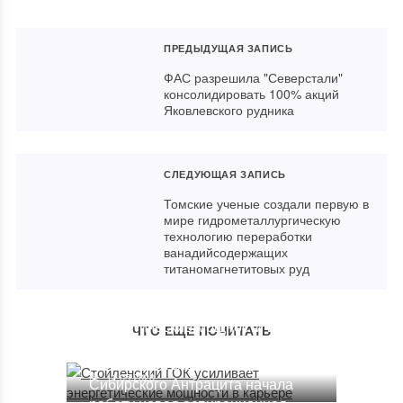
ПРЕДЫДУЩАЯ ЗАПИСЬ
ФАС разрешила "Северстали"
консолидировать 100% акций
Яковлевского рудника
СЛЕДУЮЩАЯ ЗАПИСЬ
Томские ученые создали первую в
мире гидрометаллургическую
технологию переработки
ванадийсодержащих
титаномагнетитовых руд
Стойленский ГОК усиливает
энергетические мощности в
ЧТО ЕЩЕ ПОЧИТАТЬ
карьере
На обогатительной фабрике
11.05.2020
Сибирского Антрацита начала