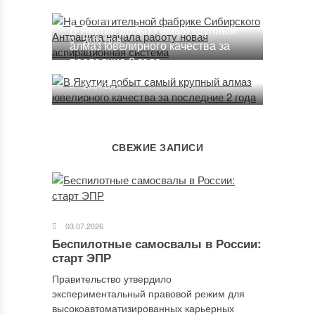
работу новая аспирационная
система
В Якутии добыт самый крупный
20.09.2016
алмаз ювелирного качества за
последние 2 года
23.04.2019
СВЕЖИЕ ЗАПИСИ
03.07.2026
Беспилотные самосвалы в России:
старт ЭПР
Правительство утвердило
экспериментальный правовой режим для
высокоавтоматизированных карьерных