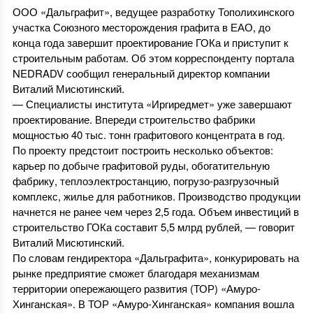
ООО «Дальграфит», ведущее разработку Тополихинского
участка Союзного месторождения графита в ЕАО, до
конца года завершит проектирование ГОКа и приступит к
строительным работам. Об этом корреспонденту портала
NEDRADV сообщил генеральный директор компании
Виталий Мисютинский.
— Специалисты института «Иргиредмет» уже завершают
проектирование. Впереди строительство фабрики
мощностью 40 тыс. тонн графитового концентрата в год.
По проекту предстоит построить несколько объектов:
карьер по добыче графитовой руды, обогатительную
фабрику, теплоэлектростанцию, погрузо-разгрузочный
комплекс, жилье для работников. Производство продукции
начнется не ранее чем через 2,5 года. Объем инвестиций в
строительство ГОКа составит 5,5 млрд рублей, — говорит
Виталий Мисютинский.
По словам гендиректора «Дальграфита», конкурировать на
рынке предприятие сможет благодаря механизмам
территории опережающего развития (ТОР) «Амуро‐
Хинганская». В ТОР «Амуро‐Хинганская» компания вошла