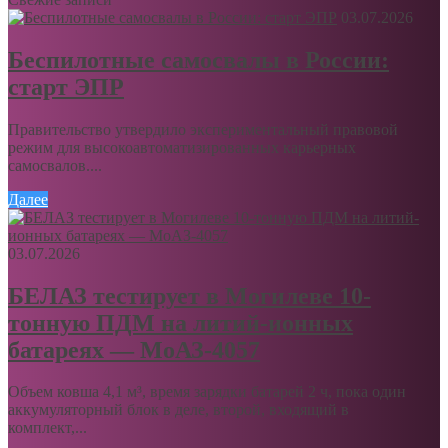
03.07.2026
Беспилотные самосвалы в России:
старт ЭПР
Правительство утвердило экспериментальный правовой
режим для высокоавтоматизированных карьерных
самосвалов....
Далее
03.07.2026
БЕЛАЗ тестирует в Могилеве 10-
тонную ПДМ на литий-ионных
батареях — МоАЗ-4057
Объем ковша 4,1 м³, время зарядки батарей 2 ч, пока один
аккумуляторный блок в деле, второй, входящий в
комплект,...