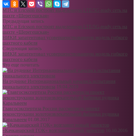
МТС и Ericsson построят выделенную LTE/5G-ready сеть на
шахте «Шерегешская»
Предыдущая запись
МТС и Ericsson построят выделенную LTE/5G-ready сеть на
шахте «Шерегешская»
НИКИ запатентовал усовершенствованную модель гибкого
шахтного кабеля
Следующая запись
НИКИ запатентовал усовершенствованную модель гибкого
шахтного кабеля
Что еще почитать
На руднике Интернациональный начались испытания
уникального электровоза
19.04.2019
Главгосэкспертиза России рассмотрела проект
реконструкции золотоизвлекательной фабрики рудника
Каральвеем
01.08.2017
«Качканарский ГОК» возглавит новый директор
10.10.2016
Свежие записи