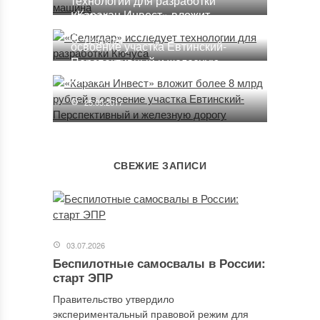
технологии для разработки
«Каракан Инвест» вложит
Кючуса
более 8 млрд рублей в
22.02.2024
освоение участка Евтинский-
Перспективный и железную
дорогу
25.05.2017
СВЕЖИЕ ЗАПИСИ
03.07.2026
Беспилотные самосвалы в России:
старт ЭПР
Правительство утвердило
экспериментальный правовой режим для