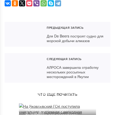
ПРЕДЫДУЩАЯ ЗАПИСЬ
Для De Beers построят судно для
морской добычи алмазов
СЛЕДУЮЩАЯ ЗАПИСЬ
АЛРОСА завершила отработку
нескольких россыпных
месторождений в Якутии
На Яковлевский ГОК поступила
ЧТО ЕЩЕ ПОЧИТАТЬ
уникальная подземная
самоходная машина
«Селигдар» исследует
12.06.2019