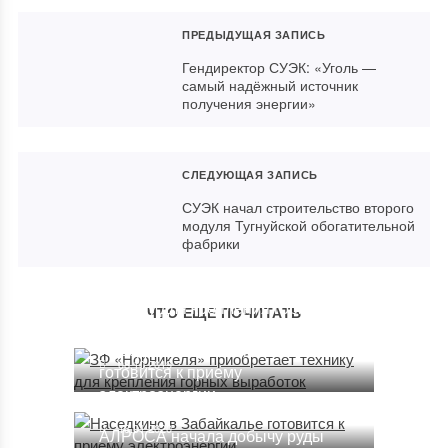
ПРЕДЫДУЩАЯ ЗАПИСЬ
Гендиректор СУЭК: «Уголь —
самый надёжный источник
получения энергии»
СЛЕДУЮЩАЯ ЗАПИСЬ
СУЭК начал строительство второго
модуля Тугнуйской обогатительной
фабрики
ЗФ «Норникеля» приобретает
технику для крепления горных
ЧТО ЕЩЕ ПОЧИТАТЬ
выработок
Наседкино в Забайкалье
08.10.2019
готовится к приему
электроэнергии
16.01.2020
АЛРОСА начала добычу руды