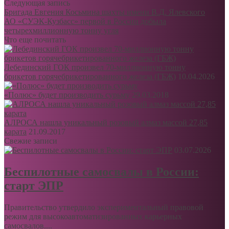
Следующая запись
Бригада Евгения Косьмина шахты имени В.Д. Ялевского
АО «СУЭК-Кузбасс» первой в России добыла
четырехмиллионную тонну угля
Что еще почитать
Лебединский ГОК произвел 70-миллионную тонну
брикетов горячебрикетированного железа (ГБЖ)
10.04.2026
«Полюс» будет производить сурьму
29.03.2018
АЛРОСА нашла уникальный розовый алмаз массой 27,85
карата
21.09.2017
Свежие записи
03.07.2026
Беспилотные самосвалы в России:
старт ЭПР
Правительство утвердило экспериментальный правовой
режим для высокоавтоматизированных карьерных
самосвалов....