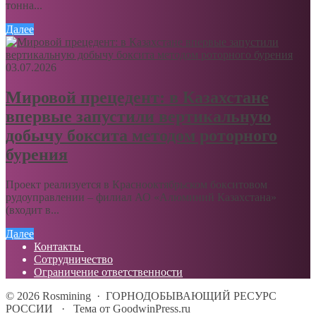
тонна...
Далее
03.07.2026
Мировой прецедент: в Казахстане
впервые запустили вертикальную
добычу боксита методом роторного
бурения
Проект реализуется в Краснооктябрьском бокситовом
рудоуправлении – филиал АО «Алюминий Казахстана»
(входит в...
Далее
Контакты
Сотрудничество
Ограничение ответственности
©
2026
Rosmining
·
ГОРНОДОБЫВАЮЩИЙ РЕСУРС
РОССИИ
·
Тема от GoodwinPress.ru