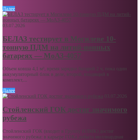
Далее
03.07.2026
БЕЛАЗ тестирует в Могилеве 10-
тонную ПДМ на литий-ионных
батареях — МоАЗ-4057
Объем ковша 4,1 м³, время зарядки батарей 2 ч, пока один
аккумуляторный блок в деле, второй, входящий в
комплект,...
Далее
03.07.2026
Стойленский ГОК достиг значимого
рубежа
Стойленский ГОК (входит в Группу НЛМК) достиг
значимого рубежа: в карьере ГОКа добыта миллиардная