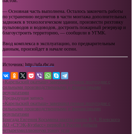
пастой.
— Основная часть выполнена. Осталось закончить работы
по устранению недочетов в части монтажа дополнительных
задвижек в технологическом здании, произвести рихтовку
пульповодов и водоводов, достроить пожарный резервуар и
благоустроить территорию, — сообщили в УГМК.
Ввод комплекса в эксплуатацию, по предварительным
данным, произойдет в начале осени.
Источник:
http://ufa.rbc.ru
«Карельский окатыш» завершил первое полугодие с
сильными производственными и финансовыми
результатами
Предыдущая запись
«Карельский окатыш» завершил первое полугодие с
сильными производственными и финансовыми
результатами
Бригада Евгения Косьмина шахты имени В.Д. Ялевского
АО «СУЭК-Кузбасс» первой в России добыла
четырехмиллионную тонну угля