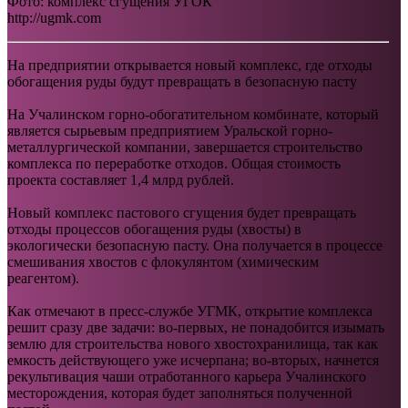
Фото: комплекс сгущения УГОК
http://ugmk.com
На предприятии открывается новый комплекс, где отходы
обогащения руды будут превращать в безопасную пасту
На Учалинском горно-обогатительном комбинате, который
является сырьевым предприятием Уральской горно-
металлургической компании, завершается строительство
комплекса по переработке отходов. Общая стоимость
проекта составляет 1,4 млрд рублей.
Новый комплекс пастового сгущения будет превращать
отходы процессов обогащения руды (хвосты) в
экологически безопасную пасту. Она получается в процессе
смешивания хвостов с флокулянтом (химическим
реагентом).
Как отмечают в пресс-службе УГМК, открытие комплекса
решит сразу две задачи: во-первых, не понадобится изымать
землю для строительства нового хвостохранилища, так как
емкость действующего уже исчерпана; во-вторых, начнется
рекультивация чаши отработанного карьера Учалинского
месторождения, которая будет заполняться полученной