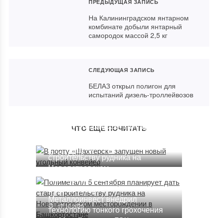
ПРЕДЫДУЩАЯ ЗАПИСЬ
На Калининградском янтарном
комбинате добыли янтарный
самородок массой 2,5 кг
СЛЕДУЮЩАЯ ЗАПИСЬ
БЕЛАЗ открыл полигон для
испытаний дизель-троллейвозов
В порту «Шахтерск» запущен
ЧТО ЕЩЕ ПОЧИТАТЬ
Полиметалл 5 сентября
новый угольный конвейер
планирует дать старт
13.12.2018
строительству рудника на
Новопетровском
месторождении в
Башкортостане
Металлоинвест внедрил
17.10.2025
технологию тонкого грохочения