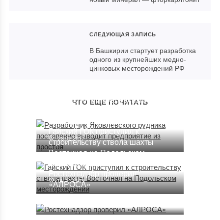
СЛЕДУЮЩАЯ ЗАПИСЬ
В Башкирии стартует разработка
одного из крупнейших медно-
цинковых месторождений РФ
Разработчик Яковлевского
ЧТО ЕЩЕ ПОЧИТАТЬ
рудника постепенно выводит
предприятие из простоя
Гайский ГОК приступил к
28.02.2017
строительству ствола шахты
Восточная на Подольском
месторождении
Ростехнадзор проверил
05.11.2019
«АЛРОСА»
11.10.2017