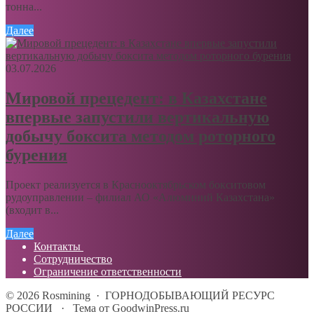
тонна...
Далее
03.07.2026
Мировой прецедент: в Казахстане
впервые запустили вертикальную
добычу боксита методом роторного
бурения
Проект реализуется в Краснооктябрьском бокситовом
рудоуправлении – филиал АО «Алюминий Казахстана»
(входит в...
Далее
Контакты
Сотрудничество
Ограничение ответственности
©
2026
Rosmining
·
ГОРНОДОБЫВАЮЩИЙ РЕСУРС
РОССИИ
·
Тема от GoodwinPress.ru