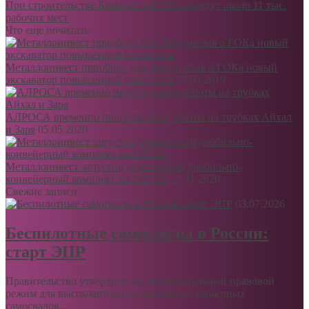
При строительстве Баимского ГОКа создадут около 11 тыс.
рабочих мест
Что еще почитать
Металлоинвест приобрёл для Лебединского ГОКа новый
экскаватор повышенной мощности
25.03.2019
АЛРОСА временно приостановит работы на трубках Айхал
и Заря
05.05.2020
Металлоинвест запустил уникальный дробильно-
конвейерный комплекс на МГОКе
25.11.2020
Свежие записи
03.07.2026
Беспилотные самосвалы в России:
старт ЭПР
Правительство утвердило экспериментальный правовой
режим для высокоавтоматизированных карьерных
самосвалов....