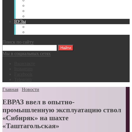
Книги
Видео
Классификации
Английский для горняков
ВУЗы
Российские образовательные учреждения
Зарубежные образовательные учреждения
Поиск по сайту
Мы в социальных сетях
Вконтакте
Instagram
Facebook
Telegram
Главная
Новости
ЕВРАЗ ввел в опытно-
промышленную эксплуатацию ствол
«Сибиряк» на шахте
«Таштагольская»