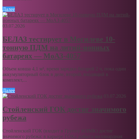
Далее
03.07.2026
БЕЛАЗ тестирует в Могилеве 10-
тонную ПДМ на литий-ионных
батареях — МоАЗ-4057
Объем ковша 4,1 м³, время зарядки батарей 2 ч, пока один
аккумуляторный блок в деле, второй, входящий в
комплект,...
Далее
03.07.2026
Стойленский ГОК достиг значимого
рубежа
Стойленский ГОК (входит в Группу НЛМК) достиг
значимого рубежа: в карьере ГОКа добыта миллиардная