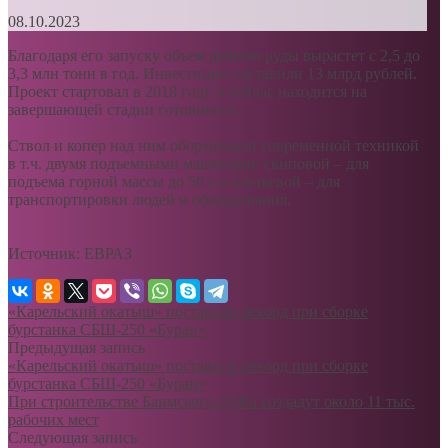
08.10.2023
Благодаря его запуску объем добычи руды вырастет с 2,5 до
3,3 млн тонн в год. Инвестиции составили 13 млрд рублей.
Проект стартовал в 2018 году и сейчас находится на
завершающей стадии готовности.
Ствол и копер над ним оборудовали современной техникой
в т.ч. двумя подъемными машинами: скиповой – для
подъема горной массы до 50 т и клетьевой – для
транспортировки людей и оборудования.
Источник: ЕВРАЗ
«Карельский окатыш» поставили рекорд при сборке
бурстанка СБШ-250 «Буран»
Предыдущая запись
«Карельский окатыш» поставили рекорд при сборке
бурстанка СБШ-250 «Буран»
При строительстве Баимского ГОКа создадут около 11 тыс.
рабочих мест
Следующая запись