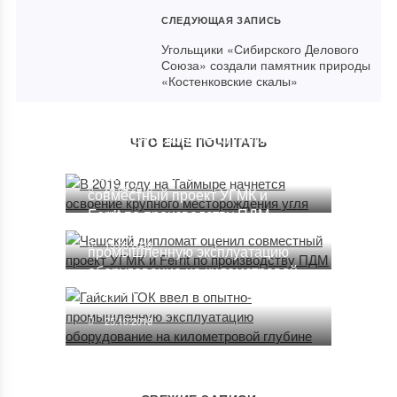
СЛЕДУЮЩАЯ ЗАПИСЬ
Угольщики «Сибирского Делового
Союза» создали памятник природы
«Костенковские скалы»
В 2019 году на Таймыре
начнется освоение крупного
ЧТО ЕЩЕ ПОЧИТАТЬ
месторождения угля
Чешский дипломат оценил
24.04.2018
совместный проект УГМК и
Ferrit по производству ПДМ
Гайский ГОК ввел в опытно-
15.03.2020
промышленную эксплуатацию
оборудование на километровой
глубине
25.10.2018