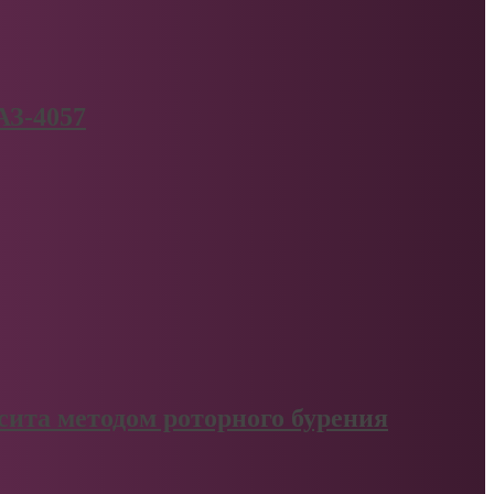
АЗ-4057
сита методом роторного бурения