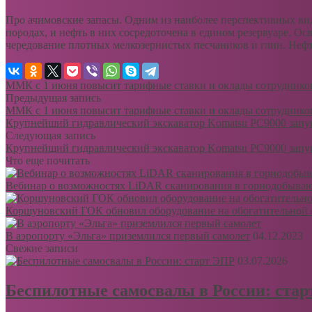
Про ачимовские запасы. Одним из наиболее перспективных вид
породах, и нефть в них сосредоточена в едином резервуаре. Ос
чередование плотных мелкозернистых песчаников и глин. Нефть
ММК с 1 июня повысит тарифные ставки и оклады сотруднико
Предыдущая запись
ММК с 1 июня повысит тарифные ставки и оклады сотруднико
Крупнейший гидравлический экскаватор Komatsu PC9000 запу
Следующая запись
Крупнейший гидравлический экскаватор Komatsu PC9000 запу
Что еще почитать
Вебинар о возможностях LiDAR сканирования в горнодобыв
Коршуновский ГОК обновил оборудование на обогатительной 
В аэропорту «Эльга» приземлился первый самолет
04.12.2023
Свежие записи
03.07.2026
Беспилотные самосвалы в России: ста