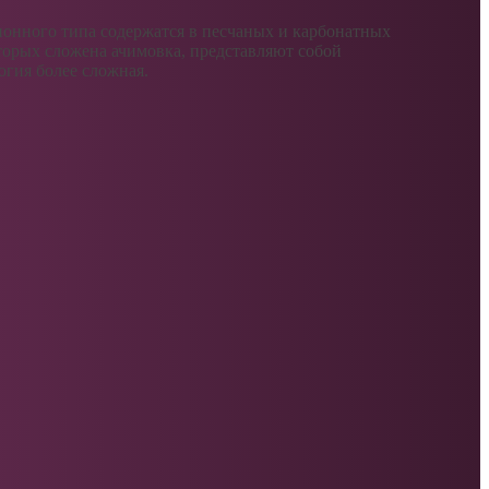
ионного типа содержатся в песчаных и карбонатных
оторых сложена ачимовка, представляют собой
огия более сложная.