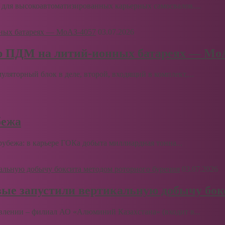
для высокоавтоматизированных карьерных самосвалов....
03.07.2026
ю ПДМ на литий-ионных батареях — Мо
муляторный блок в деле, второй, входящий в комплект,...
бежа
бежа: в карьере ГОКа добыта миллиардная тонна...
03.07.2026
вые запустили вертикальную добычу бок
влении – филиал АО «Алюминий Казахстана» (входит в...