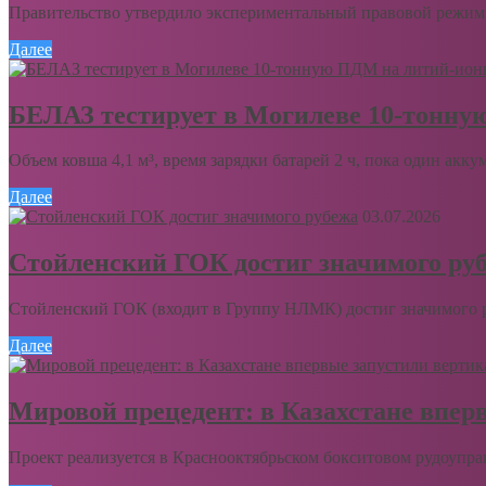
Правительство утвердило экспериментальный правовой режим 
Далее
БЕЛАЗ тестирует в Могилеве 10-тонну
Объем ковша 4,1 м³, время зарядки батарей 2 ч, пока один акку
Далее
03.07.2026
Стойленский ГОК достиг значимого ру
Стойленский ГОК (входит в Группу НЛМК) достиг значимого ру
Далее
Мировой прецедент: в Казахстане впер
Проект реализуется в Краснооктябрьском бокситовом рудоупра