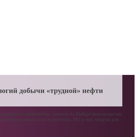
ологий добычи «трудной» нефти
 разработки ачимовских запасов на Ямбургском полигоне
ственные технологии и реагенты, ПО и мат. модели для