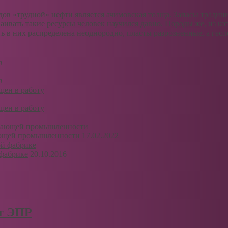
ов «трудной» нефти является ачимовская толща. Запасы традиц
ваивать такие ресурсы человек научился давно. Породы же, из к
 в них распределена неоднородно, пласты разрозненные, а геол
в
в
щен в работу
щен в работу
ающей промышленности
17.02.2022
фабрике
20.10.2016
рт ЭПР