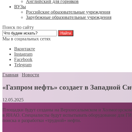
Английский для горняков
ВУЗы
Российские образовательные учреждения
Зарубежные образовательные учреждения
Поиск по сайту
Мы в социальных сетях
Вконтакте
Instagram
Facebook
Telegram
Главная
Новости
«Газпром нефть» создает в Западной С
12.05.2025
Площадки будут созданы на Верхнесалымском и Холмогорском 
в ЯНАО. Специалисты будут испытывать оборудование для ГИС,
поиска и разработки «трудной» нефти.