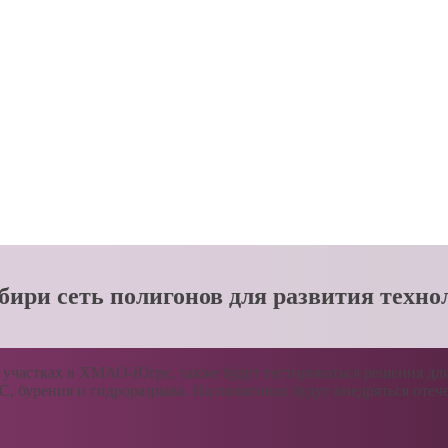
ибири сеть полигонов для развития техн
участках в ХМАО-Югре, также будут тестироваться решения для
 бурения и гидроразрыва. На полигонах будут внедряться отече