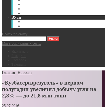
Книги
Видео
Классификации
Английский для горняков
ВУЗы
Российские образовательные учреждения
Зарубежные образовательные учреждения
Поиск по сайту
Мы в социальных сетях
Вконтакте
Instagram
Facebook
Telegram
Главная
Новости
«Кузбассразрезуголь» в первом
полугодии увеличил добычу угля на
2,8% — до 21,8 млн тонн
25.07.2016