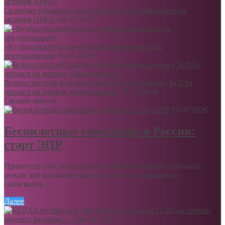
Селигдар объявил о выпуске цифровых финансовых
активов (ЦФА)
02.07.2025
«Кузбассразрезуголь» внедряет новые методы
рекультивации
15.05.2020
Всероссийский форум по фирменному сервису БеЛАз
прошел на разрезе «Березовский»
05.12.2019
Свежие записи
03.07.2026
Беспилотные самосвалы в России:
старт ЭПР
Правительство утвердило экспериментальный правовой
режим для высокоавтоматизированных карьерных
самосвалов....
Далее