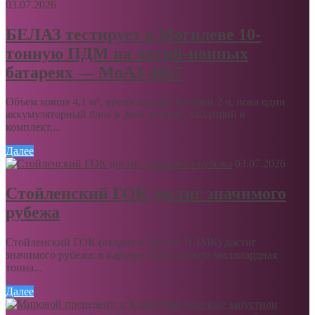
03.07.2026
БЕЛАЗ тестирует в Могилеве 10-
тонную ПДМ на литий-ионных
батареях — МоАЗ-4057
Объем ковша 4,1 м³, время зарядки батарей 2 ч, пока один
аккумуляторный блок в деле, второй, входящий в
комплект,...
Далее
03.07.2026
Стойленский ГОК достиг значимого
рубежа
Стойленский ГОК (входит в Группу НЛМК) достиг
значимого рубежа: в карьере ГОКа добыта миллиардная
тонна...
Далее