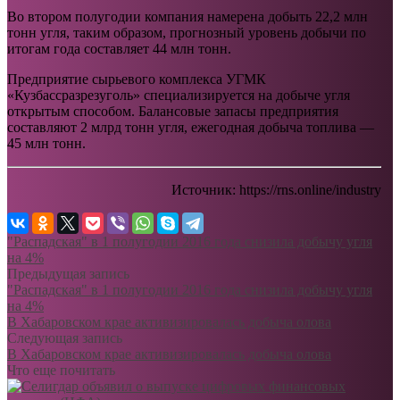
Во втором полугодии компания намерена добыть 22,2 млн
тонн угля, таким образом, прогнозный уровень добычи по
итогам года составляет 44 млн тонн.
Предприятие сырьевого комплекса УГМК
«Кузбассразрезуголь» специализируется на добыче угля
открытым способом. Балансовые запасы предприятия
составляют 2 млрд тонн угля, ежегодная добыча топлива —
45 млн тонн.
Источник: https://rns.online/industry
"Распадская" в 1 полугодии 2016 года снизила добычу угля
на 4%
Предыдущая запись
"Распадская" в 1 полугодии 2016 года снизила добычу угля
на 4%
В Хабаровском крае активизировалась добыча олова
Следующая запись
В Хабаровском крае активизировалась добыча олова
Что еще почитать