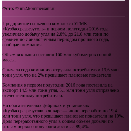
Фото: © im2.kommersant.ru
Предприятие сырьевого комплекса УГМК
«Кузбассразрезуголь» в первом полугодии 2016 года
увеличило добычу угля на 2,8%, до 21,8 млн тонн по
сравнению с аналогичным периодом прошлого года,
сообщает компания.
Объем вскрыши составил 160 млн кубометров горной
массы.
С начала года компания отгрузила потребителям 19,6 млн
тонн угля, что на 2% превышает плановые показатели.
Компания в первом полугодии 2016 года поставила на
экспорт 14,5 млн тонн угля, 5,1 млн тонн угля отправлено
отечественному потребителю.
На обогатительных фабриках и установках
«Кузбассразрезугля» в январе — июне переработано 19,4
млн тонн угля, что превышает плановые показатели на 10%.
Доля переработанного угля в общем объеме добычи по
итогам первого полугодия достигла 89,4%.