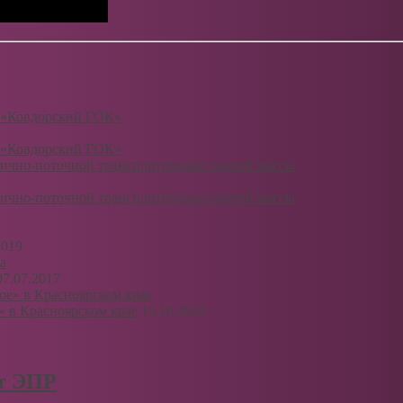
 «Ковдорский ГОК»
 «Ковдорский ГОК»
ично-поточной транспортировки горной массы
ично-поточной транспортировки горной массы
2019
07.07.2017
 в Красноярском крае
15.10.2020
рт ЭПР