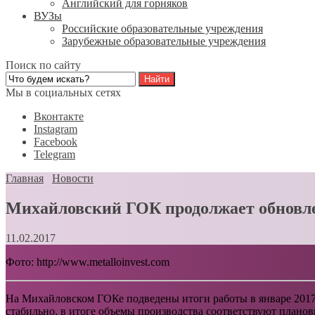
Английский для горняков
ВУЗы
Российские образовательные учреждения
Зарубежные образовательные учреждения
Поиск по сайту
Мы в социальных сетях
Вконтакте
Instagram
Facebook
Telegram
Главная
Новости
Михайловский ГОК продолжает обновл
11.02.2017
Фото: http://www.metalloinvest.com
На Михайловском ГОКе подведены итоги работы в январе 2017
стабильно, в итоге объемы производства соответствуют плано