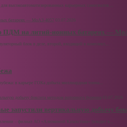
для высокоавтоматизированных карьерных самосвалов....
03.07.2026
ю ПДМ на литий-ионных батареях — Мо
муляторный блок в деле, второй, входящий в комплект,...
бежа
бежа: в карьере ГОКа добыта миллиардная тонна...
03.07.2026
вые запустили вертикальную добычу бок
влении – филиал АО «Алюминий Казахстана» (входит в...