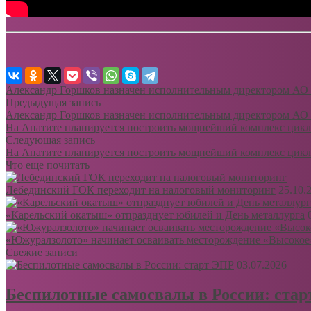
Александр Горшков назначен исполнительным директором АО
Предыдущая запись
Александр Горшков назначен исполнительным директором АО
На Апатите планируется построить мощнейший комплекс цикл
Следующая запись
На Апатите планируется построить мощнейший комплекс цикл
Что еще почитать
Лебединский ГОК переходит на налоговый мониторинг
25.10.
«Карельский окатыш» отпразднует юбилей и День металлурга
«Южуралзолото» начинает осваивать месторождение «Высокое»
Свежие записи
03.07.2026
Беспилотные самосвалы в России: ста