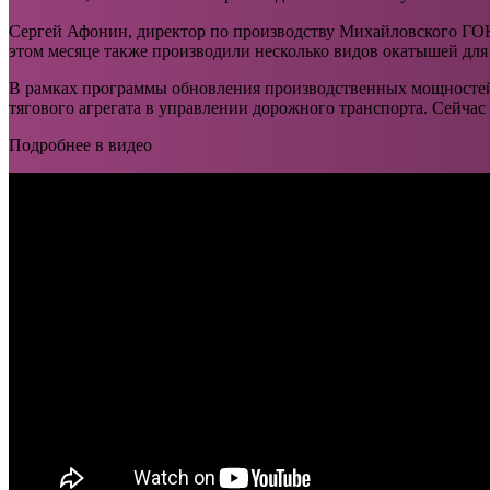
Сергей Афонин, директор по производству Михайловского ГОКа
этом месяце также производили несколько видов окатышей для
В рамках программы обновления производственных мощностей 
тягового агрегата в управлении дорожного транспорта. Сейчас
Подробнее в видео