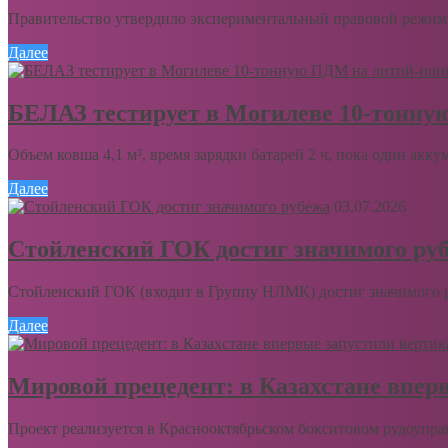
Правительство утвердило экспериментальный правовой режим 
Далее
БЕЛАЗ тестирует в Могилеве 10-тонну
Объем ковша 4,1 м³, время зарядки батарей 2 ч, пока один акку
Далее
03.07.2026
Стойленский ГОК достиг значимого ру
Стойленский ГОК (входит в Группу НЛМК) достиг значимого ру
Далее
Мировой прецедент: в Казахстане впер
Проект реализуется в Краснооктябрьском бокситовом рудоупра