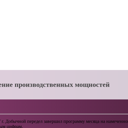
ение производственных мощностей
 г. Добычной передел завершил программу месяца на намеченн
вым цифрам.