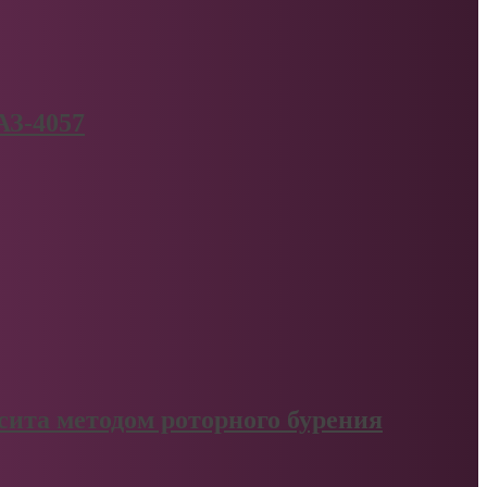
АЗ-4057
сита методом роторного бурения