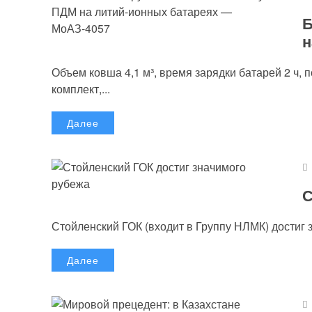
Б
н
Объем ковша 4,1 м³, время зарядки батарей 2 ч, 
комплект,...
Далее
С
Стойленский ГОК (входит в Группу НЛМК) достиг 
Далее