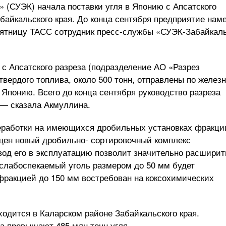
» (СУЭК) начала поставки угля в Японию с Апсатского
байкальского края. До конца сентября предприятие нам
 пятницу ТАСС сотрудник пресс-службы «СУЭК-Забайкал
 с Апсатского разреза (подразделение АО «Разрез
твердого топлива, около 500 тонн, отправлены по желез
в Японию. Всего до конца сентября руководство разреза
, — сказала Акмуллина.
реработки на имеющихся дробильных установках фракци
пущен новый дробильно- сортировочный комплекс
Ввод его в эксплуатацию позволит значительно расширит
слабоспекаемый уголь размером до 50 мм будет
фракцией до 150 мм востребован на коксохимических
одится в Каларском районе Забайкальского края.
а превышают 485 млн тонн угля.