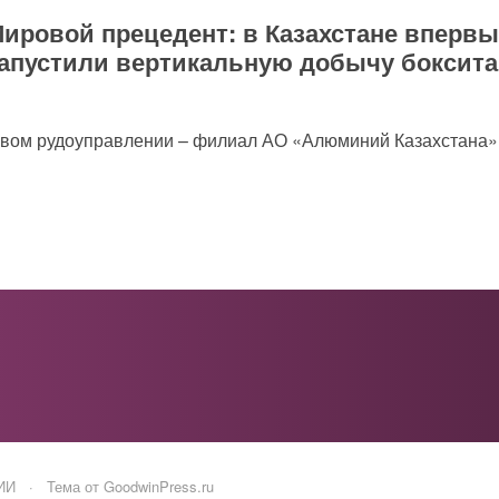
ировой прецедент: в Казахстане впервы
апустили вертикальную добычу боксита
товом рудоуправлении – филиал АО «Алюминий Казахстана»
ИИ
·
Тема от GoodwinPress.ru