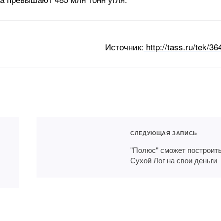
Источник:
http://tass.ru/tek/3
СЛЕДУЮЩАЯ ЗАПИСЬ
"Полюс" сможет построит
Сухой Лог на свои деньги
На Быстринском ГОКе
ввели в эксплуатацию
ромобили разгонят
самосвал с
на металл
модифицированным