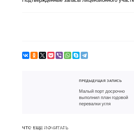
ПРЕДЫДУЩАЯ ЗАПИСЬ
Малый порт досрочно
выполнил план годовой
перевалки угля
Роснедра изменили
Элект
условия лицензий
ЧТО ЕЩЕ ПОЧИТАТЬ
цены 
«Уралкалия» на