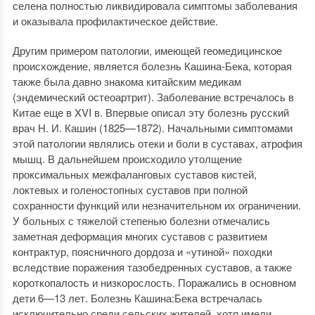
селена полностью ликвидировала симптомы заболевания
и оказывала профилактическое действие.
Другим примером патологии, имеющей геомедицинское
происхождение, является болезнь Кашина-Бека, которая
также была давно знакома китайским медикам
(эндемический остеоартрит). Заболевание встречалось в
Китае еще в XVI в. Впервые описал эту болезнь русский
врач Н. И. Кашин (1825—1872). Начальными симптомами
этой патологии являлись отеки и боли в суставах, атрофия
мышц. В дальнейшем происходило утолщение
проксимальных межфаланговых суставов кистей,
локтевых и голеностопных суставов при полной
сохранности функций или незначительном их ограничении.
У больных с тяжелой степенью болезни отмечались
заметная деформация многих суставов с развитием
контрактур, поясничного дордоза и «утиной» походки
вследствие поражения тазобедренных суставов, а также
короткопалость и низкорослость. Поражались в основном
дети 6—13 лет. Болезнь Кашина:Бека встречалась
исключительно среди сельских жителей, хотя имели