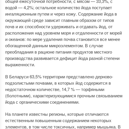
общей ежесуточной потребности, с мясом — 33,3%, с
водой — 4,2%; остальное количество йода поступает
ингаляционным путем и через кожу. Содержание йода в
окружающей среде зависит главным образом от типов
почв и их способности удерживать и отдавать йод, от
расположения над уровнем моря и отдаленности от морей
и океанов: по мере удаления почва становится все менее
обогащенной данным микроэлементом. В случае
преобладания в рационе питания продуктов местного
производства развивается дефицит йода разной степени
выраженности.
В Беларуси 63,5% территории представлено дерново-
подзолистыми почвами, в которых йод содержится в
недостаточном количестве, 14,7 % — торфяными
(болотными), характеризующимися прочным связыванием
йода с органическими соединениями.
На планете известны регионы, которые отличаются
естественным повышенным содержанием некоторых
элементов, в том числе токсичных, например мышьяка. В