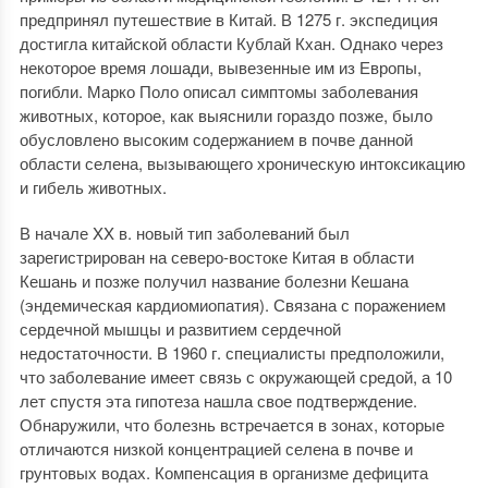
предпринял путешествие в Китай. В 1275 г. экспедиция
достигла китайской области Кублай Кхан. Однако через
некоторое время лошади, вывезенные им из Европы,
погибли. Марко Поло описал симптомы заболевания
животных, которое, как выяснили гораздо позже, было
обусловлено высоким содержанием в почве данной
области селена, вызывающего хроническую интоксикацию
и гибель животных.
В начале XX в. новый тип заболеваний был
зарегистрирован на северо-востоке Китая в области
Кешань и позже получил название болезни Кешана
(эндемическая кардиомиопатия). Связана с поражением
сердечной мышцы и развитием сердечной
недостаточности. В 1960 г. специалисты предположили,
что заболевание имеет связь с окружающей средой, а 10
лет спустя эта гипотеза нашла свое подтверждение.
Обнаружили, что болезнь встречается в зонах, которые
отличаются низкой концентрацией селена в почве и
грунтовых водах. Компенсация в организме дефицита