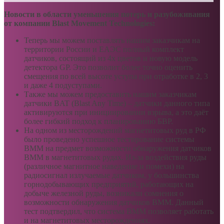
Новости в области уменьшения потерь и разубоживания
от компании Blast Movement Technologies:
Теперь мы можем поставлять нашим заказчикам на
территории России и ЕАЭС полный комплект
датчиков, состоящий из 4х цветов и новую модель
детектора GP. Это позволит более точно оценить
смещения по всей высоте уступа при отработке в 2, 3
и даже 4 подуступами.
Также мы можем предоставить нашим заказчикам
датчики BAT (Blast Any Time) – датчики данного типа
активируются при инициировании взрыва, а это даёт
более гибкий подход к планированию БВР.
На одном из месторождений магнетитовых руд в РФ
было проведено успешное тестирование системы
BMM на предмет возможности обнаружения датчиков
BMM в магнетитовых рудах. Из-за воздействия руды
(различное магнитное наведение и помехи) на
радиосигнал излучаемые датчиком, у большинства
горнодобывающих предприятий, работающих на
добыче железной руды, возникали сомнения о
возможности обнаружения датчиков BMM. Данный
тест подтвердил, что система BMM позволяет работать
и на магнетитовых месторождениях.