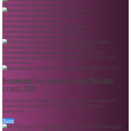
«Что видишь, то и получаешь»
28.05.2021
Международный опыт Speedcast в области
телекоммуникационных ИТ решений для
горнодобывающих компаний
14.12.2020
Обоснование безопасности на производстве. Кейс:
оптимизация численности сотрудников ОПО
16.05.2021
Свежие записи
03.07.2026
Беспилотные самосвалы в России:
старт ЭПР
Правительство утвердило экспериментальный правовой
режим для высокоавтоматизированных карьерных
самосвалов....
Далее