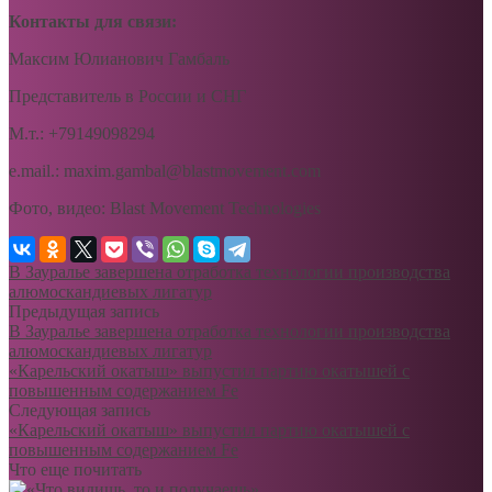
Контакты для связи:
Максим Юлианович Гамбаль
Представитель в России и СНГ
М.т.: +79149098294
e.mail.: maxim.gambal@blastmovement.com
Фото, видео: Blast Movement Technologies
В Зауралье завершена отработка технологии производства
алюмоскандиевых лигатур
Предыдущая запись
В Зауралье завершена отработка технологии производства
алюмоскандиевых лигатур
«Карельский окатыш» выпустил партию окатышей с
повышенным содержанием Fe
Следующая запись
«Карельский окатыш» выпустил партию окатышей с
повышенным содержанием Fe
Что еще почитать