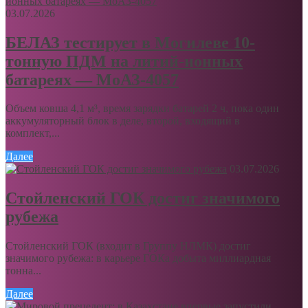
03.07.2026
БЕЛАЗ тестирует в Могилеве 10-
тонную ПДМ на литий-ионных
батареях — МоАЗ-4057
Объем ковша 4,1 м³, время зарядки батарей 2 ч, пока один
аккумуляторный блок в деле, второй, входящий в
комплект,...
Далее
03.07.2026
Стойленский ГОК достиг значимого
рубежа
Стойленский ГОК (входит в Группу НЛМК) достиг
значимого рубежа: в карьере ГОКа добыта миллиардная
тонна...
Далее