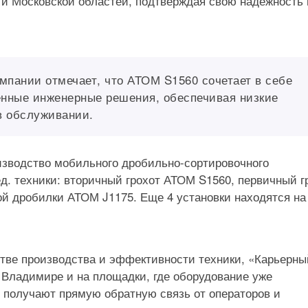
 и Московской областей, подтверждая свою надежность 
омпании отмечает, что АТОМ S1560 сочетает в себе
енные инженерные решения, обеспечивая низкие
в обслуживании.
изводство мобильного дробильно-сортировочного
. техники: вторичный грохот АТОМ S1560, первичный г
ой дробилки АТОМ J1175. Еще 4 установки находятся на
стве производства и эффективности техники, «Карьерны
о Владимире и на площадки, где оборудование уже
и получают прямую обратную связь от операторов и