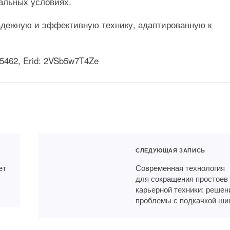
альных условиях.
адежную и эффективную технику, адаптированную к
462, Erid: 2VSb5w7T4Ze
СЛЕДУЮЩАЯ ЗАПИСЬ
ет
Современная технология
для сокращения простоев
карьерной техники: решен
проблемы с подкачкой ши
 от ONS Frankfurt —
Смогут ли ГОКи наладит