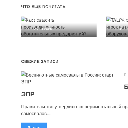
производительность
новый
ЧТО ЕЩЕ ПОЧИТАТЬ
обогатительных
горно
предприятий?
обору
28.10.2020
01.1
СВЕЖИЕ ЗАПИСИ
Б
ЭПР
Правительство утвердило экспериментальный п
самосвалов....
Далее