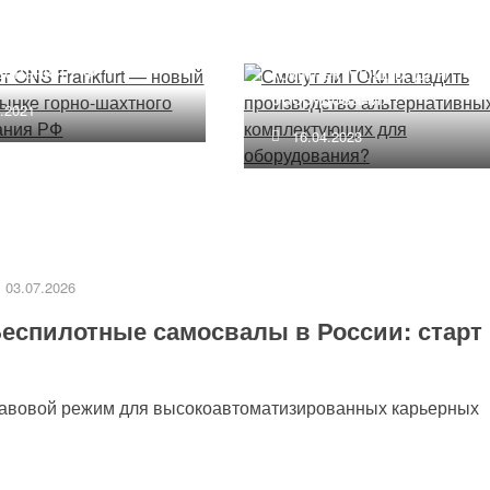
 игрок на рынке
производство
-шахтного
альтернативных
дования РФ
комплектующих для
оборудования?
1.2021
16.04.2023
03.07.2026
еспилотные самосвалы в России: старт
равовой режим для высокоавтоматизированных карьерных