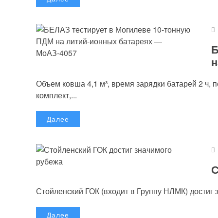
Б
н
Объем ковша 4,1 м³, время зарядки батарей 2 ч, 
комплект,...
Далее
С
Стойленский ГОК (входит в Группу НЛМК) достиг 
Далее