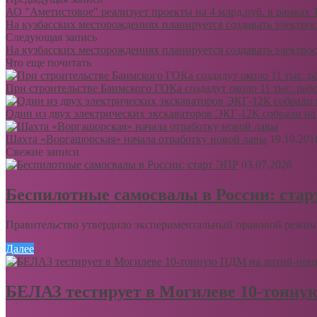
АО "Аметистовое" реализует проекты на 4 млрд.руб. в рамках
На кузбасских месторождениях планируется создавать электро
Следующая запись
На кузбасских месторождениях планируется создавать электро
Что еще почитать
При строительстве Баимского ГОКа создадут около 11 тыс. раб
Один из двух электрических экскаваторов ЭКГ-12К собрали на
Шахта «Воргашорская» начала отработку новой лавы
19.10.201
Свежие записи
03.07.2026
Беспилотные самосвалы в России: ста
Правительство утвердило экспериментальный правовой режим 
Далее
БЕЛАЗ тестирует в Могилеве 10-тонну