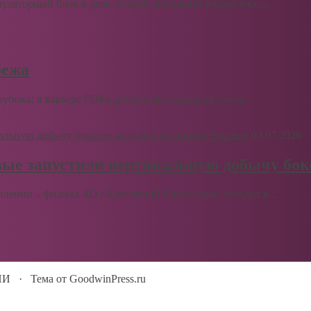
муляторный блок в деле, второй, входящий в комплект,...
бежа
бежа: в карьере ГОКа добыта миллиардная тонна...
03.07.2026
вые запустили вертикальную добычу бок
влении – филиал АО «Алюминий Казахстана» (входит в...
ИИ
·
Тема от GoodwinPress.ru