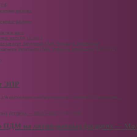
 ТОР
сетевые районы
сетевые районы
очих мест
08.10.2023
 карьере Западный ГМК Удокан в Забайкалье
04.06.2023
6
рт ЭПР
для высокоавтоматизированных карьерных самосвалов....
03.07.2026
ю ПДМ на литий-ионных батареях — Мо