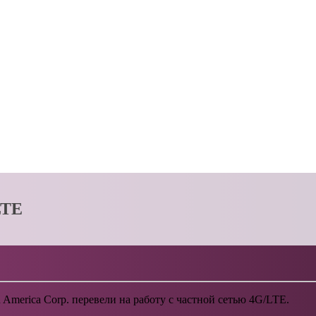
LTE
merica Corp. перевели на работу с частной сетью 4G/LTE.