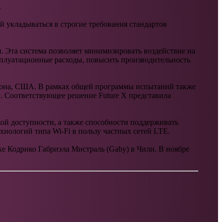
.
й укладываться в строгие требования стандартов
. Эта система позволяет минимизировать воздействие на
сплуатационные расходы, повысить производительность
зона, США. В рамках общей программы испытаний также
. Соответствующее решение Future X представила
ой доступности, а также способности поддерживать
хнологий типа Wi-Fi в пользу частных сетей LTE.
е Кодрико Габриэла Мистраль (Gaby) в Чили. В ноябре