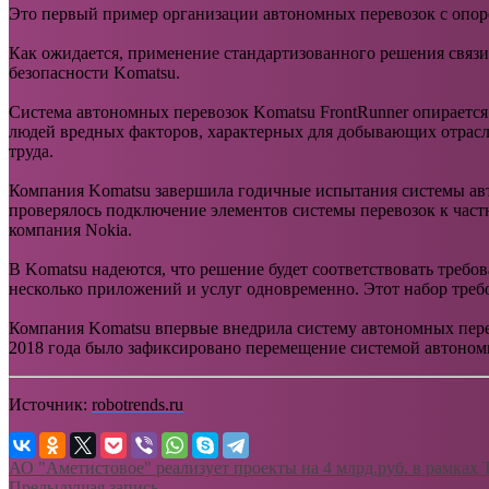
Это первый пример организации автономных перевозок с опор
Как ожидается, применение стандартизованного решения связи 
безопасности Komatsu.
Система автономных перевозок Komatsu FrontRunner опирается
людей вредных факторов, характерных для добывающих отрасле
труда.
Компания Komatsu завершила годичные испытания системы ав
проверялось подключение элементов системы перевозок к час
компания Nokia.
В Komatsu надеются, что решение будет соответствовать треб
несколько приложений и услуг одновременно. Этот набор требо
Компания Komatsu впервые внедрила систему автономных перев
2018 года было зафиксировано перемещение системой автоном
Источник:
robotrends.ru
АО "Аметистовое" реализует проекты на 4 млрд.руб. в рамках
Предыдущая запись