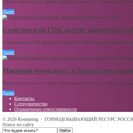
Объем ковша 4,1 м³, время зарядки батарей 2 ч, пока один акку
Далее
03.07.2026
Стойленский ГОК достиг значимого ру
Стойленский ГОК (входит в Группу НЛМК) достиг значимого ру
Далее
Мировой прецедент: в Казахстане впер
Проект реализуется в Краснооктябрьском бокситовом рудоупра
Далее
Контакты
Сотрудничество
Ограничение ответственности
©
2026
Rosmining
·
ГОРНОДОБЫВАЮЩИЙ РЕСУРС РОСС
Поиск по сайту