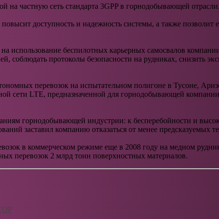
ой на частную сеть стандарта 3GPP в горнодобывающей отрасли
повысит доступность и надежность системы, а также позволит е
 на использование беспилотных карьерных самосвалов компании
й, соблюдать протоколы безопасности на рудниках, снизить эк
тономных перевозок на испытательном полигоне в Тусоне, Ари
тной сети LTE, предназначенной для горнодобывающей компании
ованиям горнодобывающей индустрии: к бесперебойности и высок
ваний заставил компанию отказаться от менее предсказуемых те
озок в коммерческом режиме еще в 2008 году на медном рудник
ных перевозок 2 млрд тонн поверхностных материалов.
 ТОР