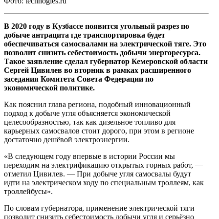
Фото: technogies.ru
В 2020 году в Кузбассе появится угольный разрез по
добыче антрацита где транспортировка будет
обеспечиваться самосвалами на электрической тяге. Это
позволит снизить себестоимость добычи энергоресурса.
Такое заявление сделал губернатор Кемеровской области
Сергей Цивилев во вторник в рамках расширенного
заседания Комитета Совета Федерации по
экономической политике.
Как пояснил глава региона, подобный инновационный
подход к добыче угля объясняется экономической
целесообразностью, так как дизельное топливо для
карьерных самосвалов стоит дорого, при этом в регионе
достаточно дешёвой электроэнергии.
«В следующем году впервые в истории России мы
переходим на электрификацию открытых горных работ, —
отметил Цивилев. — При добыче угля самосвалы будут
идти на электрическом ходу по специальным троллеям, как
троллейбусы».
По словам губернатора, применение электрической тяги
позволит снизить себестоимость добычи угля и серьёзно