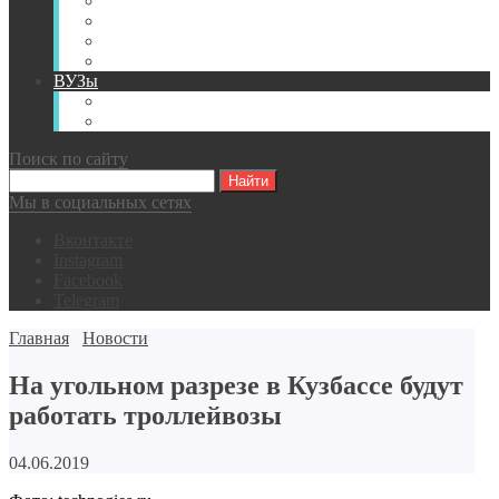
Книги
Видео
Классификации
Английский для горняков
ВУЗы
Российские образовательные учреждения
Зарубежные образовательные учреждения
Поиск по сайту
Мы в социальных сетях
Вконтакте
Instagram
Facebook
Telegram
Главная
Новости
На угольном разрезе в Кузбассе будут
работать троллейвозы
04.06.2019