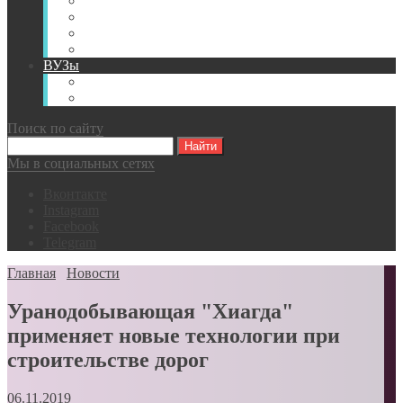
Книги
Видео
Классификации
Английский для горняков
ВУЗы
Российские образовательные учреждения
Зарубежные образовательные учреждения
Поиск по сайту
Мы в социальных сетях
Вконтакте
Instagram
Facebook
Telegram
Главная
Новости
Уранодобывающая "Хиагда"
применяет новые технологии при
строительстве дорог
06.11.2019