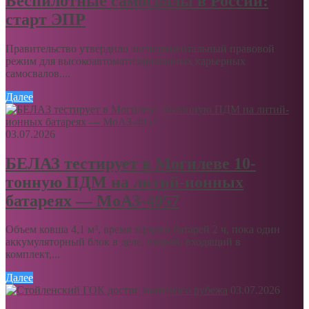
Беспилотные самосвалы в России:
старт ЭПР
Правительство утвердило экспериментальный правовой
режим для высокоавтоматизированных карьерных
самосвалов....
Далее
03.07.2026
БЕЛАЗ тестирует в Могилеве 10-
тонную ПДМ на литий-ионных
батареях — МоАЗ-4057
Объем ковша 4,1 м³, время зарядки батарей 2 ч, пока один
аккумуляторный блок в деле, второй, входящий в
комплект,...
Далее
03.07.2026