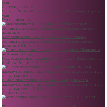
угля
Следующая запись
С начала 2019 г. «Русский Уголь» на 24% увеличил отгрузку
угля
Что еще почитать
Металлоинвест и JSA Group расширяют программу
обучения сотрудников на базе технологий виртуальной
реальности
04.12.2023
Главгосэкспертиза России одобрила проект «Норникеля» на
Крайнем Севере
12.05.2017
В Еврейской автономной области к концу 2025 года
планируется вывод графитового ГОКа на мощность 40 тыс т
концентрата в год
11.02.2025
Свежие записи
03.07.2026