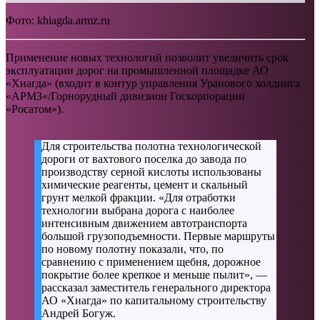
Фото: khiagda.armz.ru
Применение новых технологий позволит увеличить срок
эксплуатации дорог на промышленной площадке АО
«Хиагда» (входит в контур управления Уранового холдинга
«АРМЗ«/Горнорудный дивизион Госкорпорации
«Росатом»).
Для строительства полотна технологической
дороги от вахтового поселка до завода по
производству серной кислоты использованы
химические реагенты, цемент и скальный
грунт мелкой фракции. «Для отработки
технологии выбрана дорога с наиболее
интенсивным движением автотранспорта
большой грузоподъемности. Первые маршруты
по новому полотну показали, что, по
сравнению с применением щебня, дорожное
покрытие более крепкое и меньше пылит», —
рассказал заместитель генерального директора
АО «Хиагда» по капитальному строительству
Андрей Богуж.