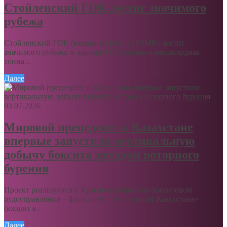
Стойленский ГОК достиг значимого
рубежа
Стойленский ГОК (входит в Группу НЛМК) достиг
значимого рубежа: в карьере ГОКа добыта миллиардная
тонна...
Далее
03.07.2026
Мировой прецедент: в Казахстане
впервые запустили вертикальную
добычу боксита методом роторного
бурения
Проект реализуется в Краснооктябрьском бокситовом
рудоуправлении – филиал АО «Алюминий Казахстана»
(входит в...
Далее