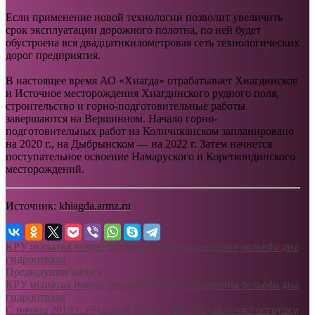
Если применение новой технологии позволит увеличить
срок эксплуатации дорожного полотна, по ней будет
обустроена вся двадцатикилометровая сеть технологических
дорог предприятия.
В настоящее время АО «Хиагда» отрабатывает Хиагдинское
и Источное месторождения Хиагдинского рудного поля,
строительство и горно-подготовительные работы
завершаются на Вершинном. Начало горно-
подготовительных работ на Количиканском запланировано
на 2020 г., на Дыбрынском — на 2022 г. Затем начнется
поступательное освоение Намаруского и Кореткондинского
месторождений.
Источник:
khiagda.armz.ru
КРУ испытал новую технологию для измерения рельефа дна
гидроотвала
Предыдущая запись
КРУ испытал новую технологию для измерения рельефа дна
гидроотвала
С начала 2019 г. «Русский Уголь» на 24% увеличил отгрузку