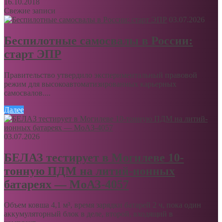
16.10.2018
Свежие записи
03.07.2026
Беспилотные самосвалы в России:
старт ЭПР
Правительство утвердило экспериментальный правовой
режим для высокоавтоматизированных карьерных
самосвалов....
Далее
03.07.2026
БЕЛАЗ тестирует в Могилеве 10-
тонную ПДМ на литий-ионных
батареях — МоАЗ-4057
Объем ковша 4,1 м³, время зарядки батарей 2 ч, пока один
аккумуляторный блок в деле, второй, входящий в