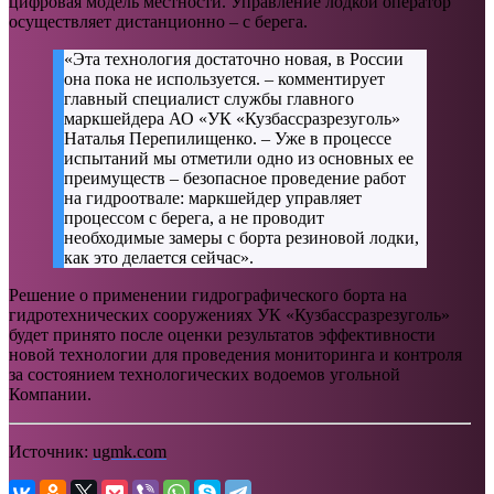
цифровая модель местности. Управление лодкой оператор
осуществляет дистанционно – с берега.
«Эта технология достаточно новая, в России
она пока не используется. – комментирует
главный специалист службы главного
маркшейдера АО «УК «Кузбассразрезуголь»
Наталья Перепилищенко. – Уже в процессе
испытаний мы отметили одно из основных ее
преимуществ – безопасное проведение работ
на гидроотвале: маркшейдер управляет
процессом с берега, а не проводит
необходимые замеры с борта резиновой лодки,
как это делается сейчас».
Решение о применении гидрографического борта на
гидротехнических сооружениях УК «Кузбассразрезуголь»
будет принято после оценки результатов эффективности
новой технологии для проведения мониторинга и контроля
за состоянием технологических водоемов угольной
Компании.
Источник:
ugmk.com