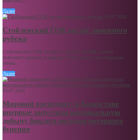
комплект,...
Далее
03.07.2026
Стойленский ГОК достиг значимого
рубежа
Стойленский ГОК (входит в Группу НЛМК) достиг
значимого рубежа: в карьере ГОКа добыта миллиардная
тонна...
Далее
03.07.2026
Мировой прецедент: в Казахстане
впервые запустили вертикальную
добычу боксита методом роторного
бурения