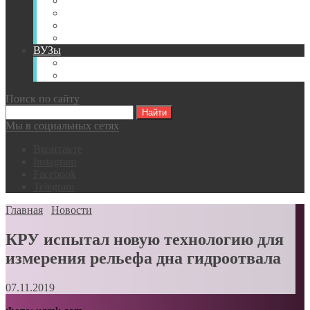
Книги
Видео
Классификации
Английский для горняков
ВУЗы
Российские образовательные учреждения
Зарубежные образовательные учреждения
Поиск по сайту
Мы в социальных сетях
Вконтакте
Instagram
Facebook
Telegram
Главная
Новости
КРУ испытал новую технологию для
измерения рельефа дна гидроотвала
07.11.2019