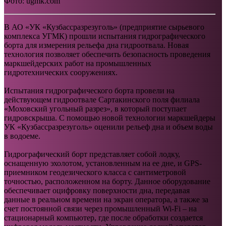
Фото: ugmk.com
В АО «УК «Кузбассразрезуголь» (предприятие сырьевого
комплекса УГМК) прошли испытания гидрографического
борта для измерения рельефа дна гидроотвала. Новая
технология позволяет обеспечить безопасность проведения
маркшейдерских работ на промышленных
гидротехнических сооружениях.
Испытания гидрографического борта провели на
действующем гидроотвале Сартакинского поля филиала
«Моховский угольный разрез», в который поступает
гидровскрыша. С помощью новой технологии маркшейдеры
УК «Кузбассразрезуголь» оценили рельеф дна и объем воды
в водоеме.
Гидрографический борт представляет собой лодку,
оснащенную эхолотом, установленным на ее дне, и GPS-
приемником геодезического класса с сантиметровой
точностью, расположенном на борту. Данное оборудование
обеспечивает оцифровку поверхности дна, передавая
данные в реальном времени на экран оператора, а также за
счет постоянной связи через промышленный Wi-Fi – на
стационарный компьютер, где после обработки создается