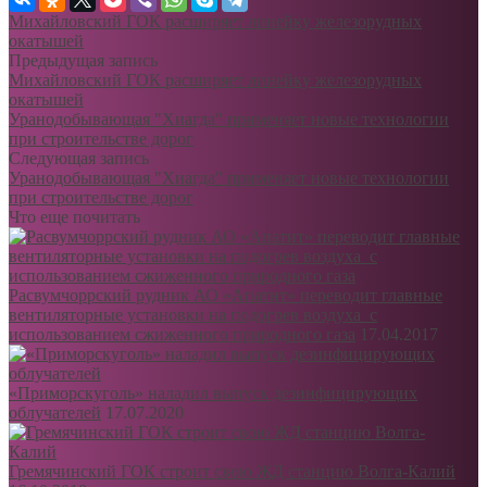
Михайловский ГОК расширяет линейку железорудных
окатышей
Предыдущая запись
Михайловский ГОК расширяет линейку железорудных
окатышей
Уранодобывающая "Хиагда" применяет новые технологии
при строительстве дорог
Следующая запись
Уранодобывающая "Хиагда" применяет новые технологии
при строительстве дорог
Что еще почитать
Расвумчоррский рудник АО «Апатит» переводит главные
вентиляторные установки на подогрев воздуха с
использованием сжиженного природного газа
17.04.2017
«Приморскуголь» наладил выпуск дезинфицирующих
облучателей
17.07.2020
Гремячинский ГОК строит свою ЖД станцию Волга-Калий