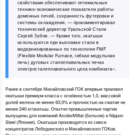
свойствами обеспечивают оптимальные
технико-экономические показатели работы
доменных печей, сохранность футеровки и
системы охлаждения, — прокомментировал
технический директор Уральской Стали
Сергей Зубов. — Кроме того, окатыши
используются при выплавке стали в
модернизированных по технологии FMF
(Flexible Modular Furnace, гибкая модульная
печь) дуговых сталеплавильных печах
электросталеплавильного цеха комбината».
Ранее в сентябре Михайловский ГОК впервые произвел
окатыши премиум-класса с осно́вностью 1,0, массовой
долей железа не менее 63,0% и прочностью на сжатие не
менее 240 кг/окатыш. Опытно-промышленные партии
выпущены для компаний ArcelorMittal (Бельгия) и Nippon
Steel (Япония). Окатыши производятся из смеси
концентратов Лебединского и Михайловского ГОКов.