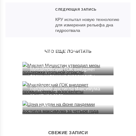
СЛЕДУЮЩАЯ ЗАПИСЬ
КРУ испытал новую технологию
для измерения рельефа дна
гидроотвала
Михаил Мишустин утвердил
меры поддержки угольной
ЧТО ЕЩЕ ПОЧИТАТЬ
отрасли
02.07.2025
Михайловский ГОК внедряет
промышленные экзоскелеты
Цена на уран на фоне
26.03.2025
пандемии достигла максимума
за четыре года
17.04.2020
СВЕЖИЕ ЗАПИСИ