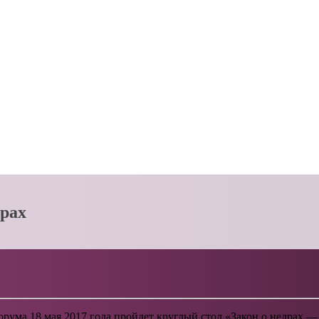
драх
ума 18 мая 2017 года пройдет круглый стол «Закон о недрах — 