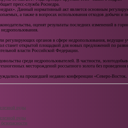
бщает пресс-служба Роснедра.
О недрах». Данный нормативный акт является основным регулиру
опаемых, а также в вопросах использования отходов добычи и п
аконодательства, оценят результаты последних изменений в горн
 недропользования.
и регулирующих органов в сфере недропользования, ведущие уч
ол станет открытой площадкой для новых предложений по разви
ательной власти Российской Федерации.
едовольства среди недропользователей. В частности, золотодо
ехногенных месторождений россыпного золота без проведения г
суждались на прошедшей недавно конференции «Северо-Восток. 
железной руды
железной руды
 безопасности