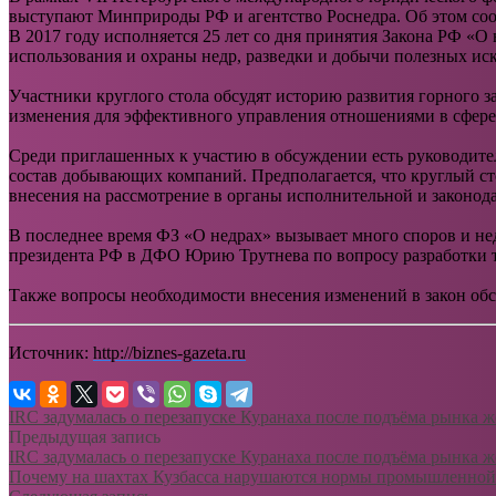
выступают Минприроды РФ и агентство Роснедра. Об этом соо
В 2017 году исполняется 25 лет со дня принятия Закона РФ «
использования и охраны недр, разведки и добычи полезных иск
Участники круглого стола обсудят историю развития горного з
изменения для эффективного управления отношениями в сфере
Среди приглашенных к участию в обсуждении есть руководител
состав добывающих компаний. Предполагается, что круглый ст
внесения на рассмотрение в органы исполнительной и законод
В последнее время ФЗ «О недрах» вызывает много споров и н
президента РФ в ДФО Юрию Трутнева по вопросу разработки т
Также вопросы необходимости внесения изменений в закон об
Источник:
http://biznes-gazeta.ru
IRC задумалась о перезапуске Куранаха после подъёма рынка 
Предыдущая запись
IRC задумалась о перезапуске Куранаха после подъёма рынка 
Почему на шахтах Кузбасса нарушаются нормы промышленной