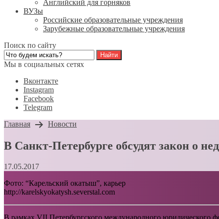
Английский для горняков
ВУЗы
Российские образовательные учреждения
Зарубежные образовательные учреждения
Поиск по сайту
Мы в социальных сетях
Вконтакте
Instagram
Facebook
Telegram
Главная
Новости
В Санкт-Петербурге обсудят закон о не
17.05.2017
Фото: “Карельский окатыш”, карьер
http://karelskyokatysh.severstal.com
В рамках VII Петербургского международного юридического фор