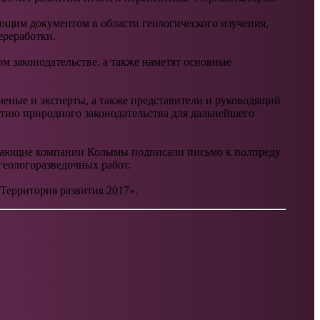
ющим документом в области геологического изучения,
ереработки.
ом законодательстве, а также наметят основные
еные и эксперты, а также представители и руководящий
тию природного законодательства для дальнейшего
бывающие компании Колымы подписали письмо к полпреду
еологоразведочных работ.
Территория развития 2017».