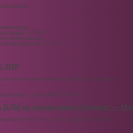
 безопасности
ярском крае
26.03.2025
к редкого продукта
11.05.2022
рт ЭПР
для высокоавтоматизированных карьерных самосвалов....
03.07.2026
ю ПДМ на литий-ионных батареях — Мо
муляторный блок в деле, второй, входящий в комплект,...