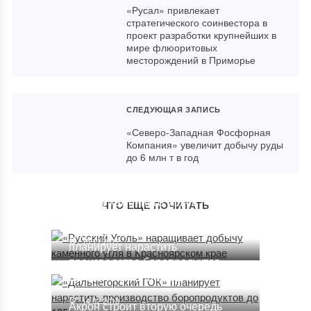
«Русал» привлекает
стратегического соинвестора в
проект разработки крупнейших в
мире флюоритовых
месторождений в Приморье
СЛЕДУЮЩАЯ ЗАПИСЬ
«Северо-Западная Фосфорная
Компания» увеличит добычу руды
до 6 млн т в год
«Русский Уголь» наращивает
добычу каменного угля в
ЧТО ЕЩЕ ПОЧИТАТЬ
Красноярском крае
«Дальнегорский ГОК»
15.11.2017
планирует нарастить
производство боропродуктов
до 125 тыс. тонн в год
14.02.2018
Акрон строит вторую очередь