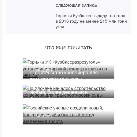
СЛЕДУЮЩАЯ ЗАПИСЬ
Горняки Кузбасса выдадут на-гора
в 2016 году не менее 215 млн тонн
угля
Горняки УК
«Кузбассразрезуголь»
ЧТО ЕЩЕ ПОЧИТАТЬ
установили мировой рекорд
отгрузки на ЭКГ-18
На Удокане началось
06.08.2019
строительство конвейера для
транспортировки руды
Российские ученые создали
05.04.2021
новый, более дешевый и
быстрый метод извлечения
золота
14.04.2017