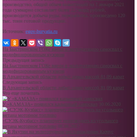
производство, общий объем инвестиций на 1 января 2021
года суммарно составляет более 2,2 млрд рублей,
производится добыча руды, переработка, произведено 120
тыс. тонн готовой продукции.
Источник:
egov-buryatia.ru
На Быстринском ГОКе ввели в эксплуатацию самосвал с
модифицированным кузовом
Предыдущая запись
На Быстринском ГОКе ввели в эксплуатацию самосвал с
модифицированным кузовом
В Архангельской области добыт алмаз массой 81,09 карат
Следующая запись
В Архангельской области добыт алмаз массой 81,09 карат
Что еще почитать
У «КАМАЗА» появился карьерный самосвал
30.06.2020
«СУЭК-Кузбасс» планирует производить из угольного
метана моторное топливо
08.06.2017