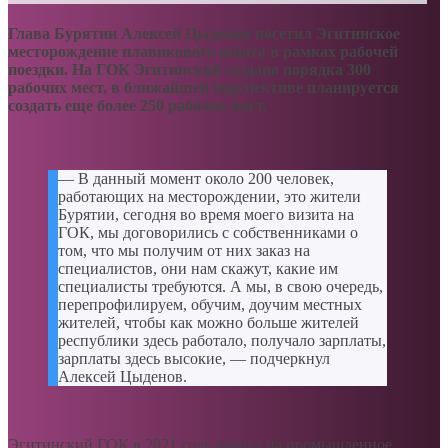
Глава Бурятии Алексей Цыденов посетил Эгитинское
месторождение плавикового шпата в рамках рабочей
поездки. На ГОК Эгитинский создано порядка 300
рабочих мест, в ближайшей перспективе планируется
создать еще более 250 рабочих мест.
— В данный момент около 200 человек,
работающих на месторождении, это жители
Бурятии, сегодня во время моего визита на
ГОК, мы договорились с собственниками о
том, что мы получим от них заказ на
специалистов, они нам скажут, какие им
специалисты требуются. А мы, в свою очередь,
перепрофилируем, обучим, доучим местных
жителей, чтобы как можно больше жителей
республики здесь работало, получало зарплаты,
зарплаты здесь высокие, — подчеркнул
Алексей Цыденов.
Эгитинский ГОК в 2021 году вышел на промышленное