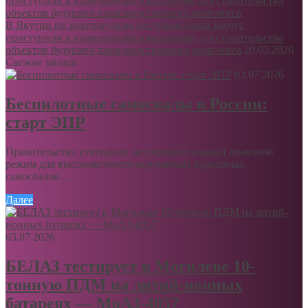
В Якутии на золоторудном месторождении Кючус
приступили к инженерным изысканиям для строительства
объектов будущего производственного комплекса
20.03.2026
Свежие записи
03.07.2026
Беспилотные самосвалы в России:
старт ЭПР
Правительство утвердило экспериментальный правовой
режим для высокоавтоматизированных карьерных
самосвалов....
Далее
03.07.2026
БЕЛАЗ тестирует в Могилеве 10-
тонную ПДМ на литий-ионных
батареях — МоАЗ-4057