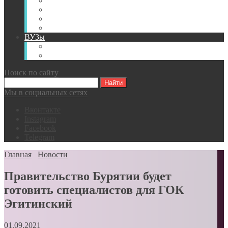
Книги
Видео
Классификации
Английский для горняков
ВУЗы
Российские образовательные учреждения
Зарубежные образовательные учреждения
Поиск по сайту
Мы в социальных сетях
Вконтакте
Instagram
Facebook
Telegram
Главная
Новости
Правительство Бурятии будет
готовить специалистов для ГОК
Эгитинский
01.09.2021