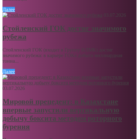
Далее
03.07.2026
Стойленский ГОК достиг значимого
рубежа
Стойленский ГОК (входит в Группу НЛМК) достиг
значимого рубежа: в карьере ГОКа добыта миллиардная
тонна...
Далее
03.07.2026
Мировой прецедент: в Казахстане
впервые запустили вертикальную
добычу боксита методом роторного
бурения