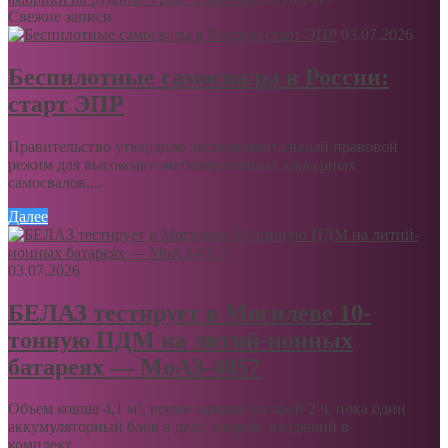
Свежие записи
03.07.2026
Беспилотные самосвалы в России:
старт ЭПР
Правительство утвердило экспериментальный правовой
режим для высокоавтоматизированных карьерных
самосвалов....
Далее
03.07.2026
БЕЛАЗ тестирует в Могилеве 10-
тонную ПДМ на литий-ионных
батареях — МоАЗ-4057
Объем ковша 4,1 м³, время зарядки батарей 2 ч, пока один
аккумуляторный блок в деле, второй, входящий в
комплект,...