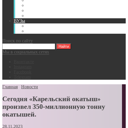
Книги
Видео
Классификации
Английский для горняков
ВУЗы
Российские образовательные учреждения
Зарубежные образовательные учреждения
Поиск по сайту
Мы в социальных сетях
Вконтакте
Instagram
Facebook
Telegram
Главная
Новости
Сегодня «Карельский окатыш»
произвел 350-миллионную тонну
окатышей.
28.11.2023