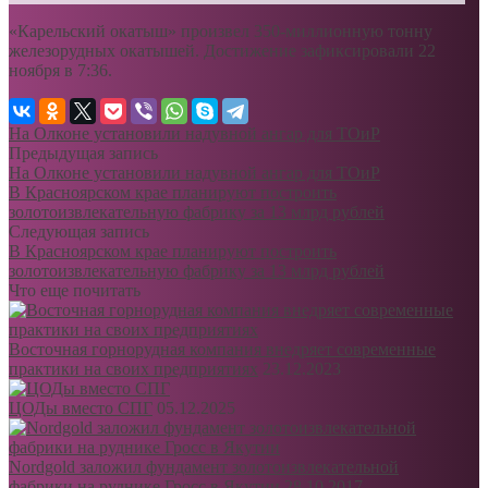
«Карельский окатыш» произвел 350-миллионную тонну
железорудных окатышей. Достижение зафиксировали 22
ноября в 7:36.
На Олконе установили надувной ангар для ТОиР
Предыдущая запись
На Олконе установили надувной ангар для ТОиР
В Красноярском крае планируют построить
золотоизвлекательную фабрику за 13 млрд рублей
Следующая запись
В Красноярском крае планируют построить
золотоизвлекательную фабрику за 13 млрд рублей
Что еще почитать
Восточная горнорудная компания внедряет современные
практики на своих предприятиях
23.12.2023
ЦОДы вместо СПГ
05.12.2025
Nordgold заложил фундамент золотоизвлекательной
фабрики на руднике Гросс в Якутии
28.10.2017