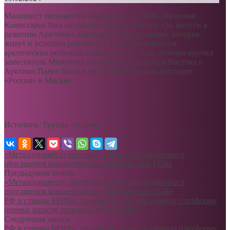
Машинист экскаватора карьера АО «СЗФК» Вячеслав
Комиссаров был награжден знаком отличия «За заслуги в
развитии Арктики». Награда вручается людям, которые
живут и успешно работают в дальневосточных и
арктических регионах нашей страны. Знак отличия вручил
заместитель Министра по развитию Дальнего Востока и
Арктики Павел Волков на Международной выставке
«Россия» в Москве.
Источник: Группа «Акрон»
«Металлоинвест» построит корпус флотационного
обогащения концентрата на Лебединском ГОКе
Предыдущая запись
«Металлоинвест» построит корпус флотационного
обогащения концентрата на Лебединском ГОКе
РФ и страны БРИКС планируют создать единую платформу
оценки запасов полезных ископаемых
Следующая запись
РФ и страны БРИКС планируют создать единую платформу