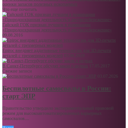
оценки запасов полезных ископаемых
Что еще почитать
Гайский ГОК признан лучшим в номинации
«Природоохранная деятельность и ресурсосбережение»
09.08.2016
Epiroc внедряет аддитивные технологии для 3D-печати
деталей с трехмерных моделей
03.06.2019
В Санкт-Петербурге обсудят закон о недрах
17.05.2017
Свежие записи
03.07.2026
Беспилотные самосвалы в России:
старт ЭПР
Правительство утвердило экспериментальный правовой
режим для высокоавтоматизированных карьерных
самосвалов....