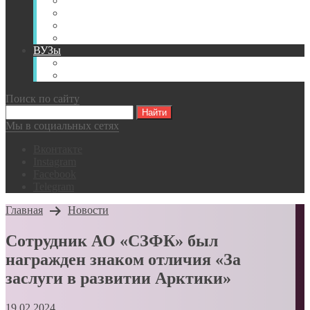
Книги
Видео
Классификации
Английский для горняков
ВУЗы
Российские образовательные учреждения
Зарубежные образовательные учреждения
Поиск по сайту
Мы в социальных сетях
Вконтакте
Instagram
Facebook
Telegram
Главная
Новости
Сотрудник АО «СЗФК» был
награжден знаком отличия «За
заслуги в развитии Арктики»
19.02.2024