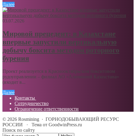
Далее
03.07.2026
Мировой прецедент: в Казахстане
впервые запустили вертикальную
добычу боксита методом роторного
бурения
Проект реализуется в Краснооктябрьском бокситовом
рудоуправлении – филиал АО «Алюминий Казахстана»
(входит в...
Далее
Контакты
Сотрудничество
Ограничение ответственности
©
2026
Rosmining
·
ГОРНОДОБЫВАЮЩИЙ РЕСУРС
РОССИИ
·
Тема от GoodwinPress.ru
Поиск по сайту