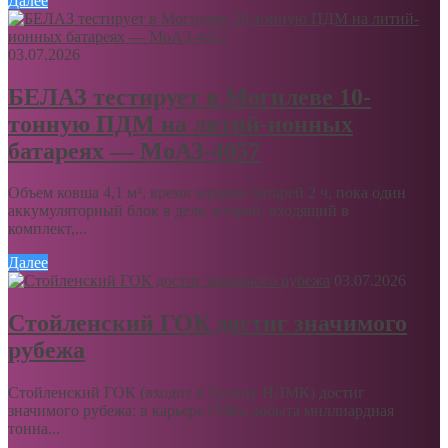
Далее
03.07.2026
БЕЛАЗ тестирует в Могилеве 10-
тонную ПДМ на литий-ионных
батареях — МоАЗ-4057
Объем ковша 4,1 м³, время зарядки батарей 2 ч, пока один
аккумуляторный блок в деле, второй, входящий в
комплект,...
Далее
03.07.2026
Стойленский ГОК достиг значимого
рубежа
Стойленский ГОК (входит в Группу НЛМК) достиг
значимого рубежа: в карьере ГОКа добыта миллиардная
тонна...