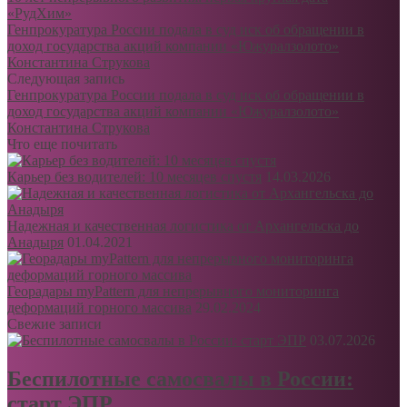
«РудХим»
Генпрокуратура России подала в суд иск об обращении в
доход государства акций компании «Южуралзолото»
Константина Струкова
Следующая запись
Генпрокуратура России подала в суд иск об обращении в
доход государства акций компании «Южуралзолото»
Константина Струкова
Что еще почитать
Карьер без водителей: 10 месяцев спустя
14.03.2026
Надежная и качественная логистика от Архангельска до
Анадыря
01.04.2021
Георадары myPattern для непрерывного мониторинга
деформаций горного массива
29.02.2024
Свежие записи
03.07.2026
Беспилотные самосвалы в России:
старт ЭПР