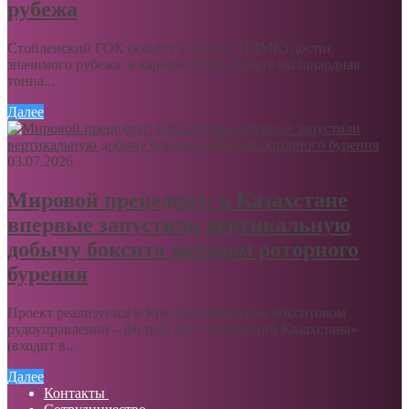
рубежа
Стойленский ГОК (входит в Группу НЛМК) достиг
значимого рубежа: в карьере ГОКа добыта миллиардная
тонна...
Далее
03.07.2026
Мировой прецедент: в Казахстане
впервые запустили вертикальную
добычу боксита методом роторного
бурения
Проект реализуется в Краснооктябрьском бокситовом
рудоуправлении – филиал АО «Алюминий Казахстана»
(входит в...
Далее
Контакты