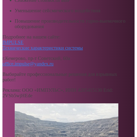
Снижение стоимости БВР
Уменьшение сейсмического воздействия
Повышение производительности горно-выемочного
оборудования
Подробнее на нашем сайте:
IMPULSE
Технические характеристики системы
г.Кемерово, пр-т Советский, 60а
office.impulse@yandex.ru
Выбирайте профессиональные решения для взрывных
работ!
Реклама: ООО «ИМПУЛЬС», ИНН 4205415130 Erid:
2VSb5wjHEde