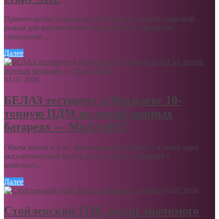
Правительство утвердило экспериментальный правовой
режим для высокоавтоматизированных карьерных
самосвалов....
Далее
03.07.2026
БЕЛАЗ тестирует в Могилеве 10-
тонную ПДМ на литий-ионных
батареях — МоАЗ-4057
Объем ковша 4,1 м³, время зарядки батарей 2 ч, пока один
аккумуляторный блок в деле, второй, входящий в
комплект,...
Далее
03.07.2026
Стойленский ГОК достиг значимого