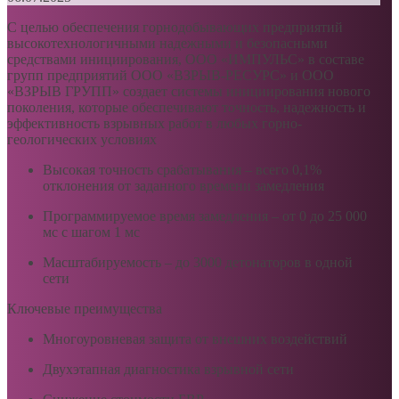
С целью обеспечения горнодобывающих предприятий
высокотехнологичными надежными и безопасными
средствами инициирования, ООО «ИМПУЛЬС» в составе
групп предприятий ООО «ВЗРЫВ-РЕСУРС» и ООО
«ВЗРЫВ ГРУПП» создает системы инициирования нового
поколения, которые обеспечивают точность, надежность и
эффективность взрывных работ в любых горно-
геологических условиях
Высокая точность срабатывания – всего 0,1%
отклонения от заданного времени замедления
Программируемое время замедления – от 0 до 25 000
мс с шагом 1 мс
Масштабируемость – до 3000 детонаторов в одной
сети
Ключевые преимущества
Многоуровневая защита от внешних воздействий
Двухэтапная диагностика взрывной сети