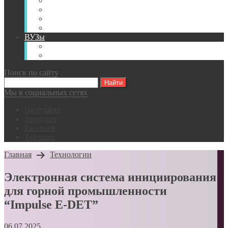
Книги
Видео
Классификации
Английский для горняков
ВУЗы
Российские образовательные учреждения
Зарубежные образовательные учреждения
Поиск по сайту
Мы в социальных сетях
Вконтакте
Instagram
Facebook
Telegram
Главная
Технологии
Электронная система инициирования
для горной промышленности
“Impulse E-DET”
06.07.2025