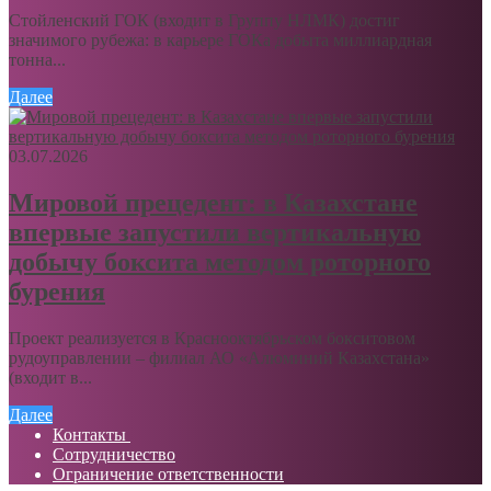
Стойленский ГОК (входит в Группу НЛМК) достиг
значимого рубежа: в карьере ГОКа добыта миллиардная
тонна...
Далее
03.07.2026
Мировой прецедент: в Казахстане
впервые запустили вертикальную
добычу боксита методом роторного
бурения
Проект реализуется в Краснооктябрьском бокситовом
рудоуправлении – филиал АО «Алюминий Казахстана»
(входит в...
Далее
Контакты
Сотрудничество
Ограничение ответственности