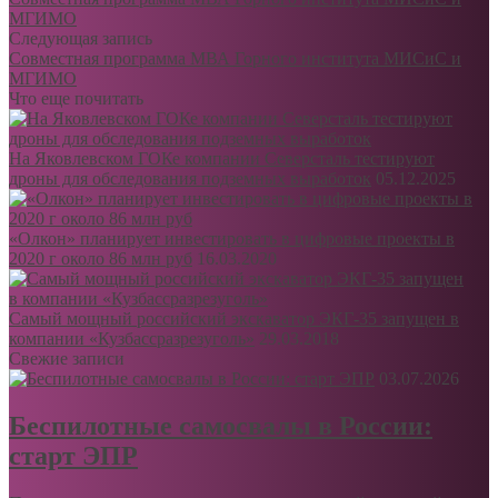
МГИМО
Следующая запись
Совместная программа МВА Горного института МИСиС и
МГИМО
Что еще почитать
На Яковлевском ГОКе компании Северсталь тестируют
дроны для обследования подземных выработок
05.12.2025
«Олкон» планирует инвестировать в цифровые проекты в
2020 г около 86 млн руб
16.03.2020
Самый мощный российский экскаватор ЭКГ-35 запущен в
компании «Кузбассразрезуголь»
29.03.2018
Свежие записи
03.07.2026
Беспилотные самосвалы в России:
старт ЭПР