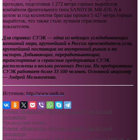
проходки, подготовив 1 272 метра горных выработок
комбайном фронтального типа SANDVIK МВ-670. А в
целом за год коллектив бригады прошел 5 427 метра горных
выработок, что также стало лучшим отраслевым
показателем.
Для справки: СУЭК — одна из ведущих угледобывающих
компаний мира, крупнейший в России производитель угля,
крупнейший поставщик на внутренний рынок и на
экспорт. Добывающие, перерабатывающие,
транспортные и сервисные предприятия СУЭК
расположены в восьми регионах России. На предприятиях
СУЭК работает более 33 500 человек. Основной акционер
— Андрей Мельниченко.
Источник:
http://www.suek.ru
Рудник «Нерюнгри» запустил в работу гигантский
экскаватор
Предыдущая запись
Рудник «Нерюнгри» запустил в работу гигантский
экскаватор
Совместная программа МВА Горного института МИСиС и