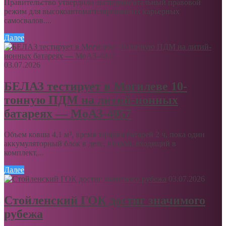
Правительство утвердило экспериментальный правовой
режим для высокоавтоматизированных карьерных
самосвалов....
Далее
03.07.2026
БЕЛАЗ тестирует в Могилеве 10-
тонную ПДМ на литий-ионных
батареях — МоАЗ-4057
Объем ковша 4,1 м³, время зарядки батарей 2 ч, пока один
аккумуляторный блок в деле, второй, входящий в
комплект,...
Далее
03.07.2026
Стойленский ГОК достиг значимого
рубежа