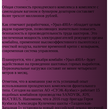
Общая стоимость проходческого комплекса в комплекте с
самоходным вагоном и бункером дозатором составляет
более трехсот миллионов рублей.
Как отмечают разработчики, «Урал-400А» обладает целым
рядом параметров, позволяющих значительно повысить
безопасность и производительность труда шахтеров. Это
увеличенная мощность электродвигателей режущего органа
комбайна, применение высокоэффективного пылеотсоса с
очисткой воздуха, наличие временной крепи с козырьком,
современная система управления.
Планируется, что с декабря комбайн «Урал-400А» будет
задействован на проведении шахтовых горных выработок.
Первоначальные нагрузки составят не менее четырехсот
метров в месяц.
Отметим, что в компании уже есть успешный опыт
использования проходческих комплексов фронтального
типа. Сегодня на шахтах АО «СУЭК-Кузбасс» работает 15
подобных комбайнов производства SANDVIK, JOY,
BUCYRUS. Напомним, что в 2016 году бригада Героя
Кузбасса Александра Куличенко шахты «Талдинская-
Западная 1» установила новый российский рекорд месячной