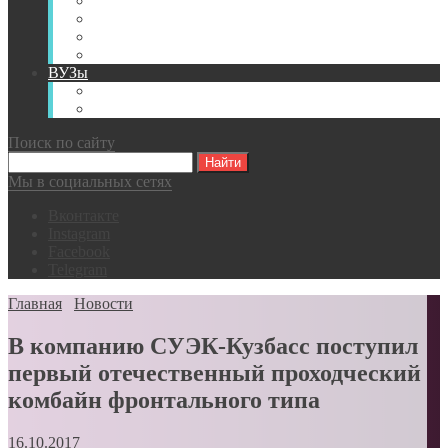
Книги
Видео
Классификации
Английский для горняков
ВУЗы
Российские образовательные учреждения
Зарубежные образовательные учреждения
Поиск по сайту
Мы в социальных сетях
Вконтакте
Instagram
Facebook
Telegram
Главная
Новости
В компанию СУЭК-Кузбасс поступил
первый отечественный проходческий
комбайн фронтального типа
16.10.2017