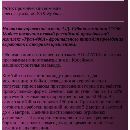
Фото: проходческий комбайн
пресс-служба «СУЭК-Кузбасс»
На шахтоуправление имени А.Д. Рубана компании СУЭК-
Кузбасс поступил первый российский проходческий
комплекс «Урал-400А» фронтального типа для проведения
выработок с анкерным креплением.
Оборудование изготовлено по заказу АО «СУЭК» в рамках
программы импортозамещения на Копейском
машиностроительном заводе.
Комбайн на гусеничном ходу предназначен для
механизации отбойки, возведения анкерной крепи и
погрузки горной массы при проведении горных выработок
прямоугольной формы сечения, как по углю, так и с 15-20%
присечкой вмещающих пород крепостью до 60 Мпа. Вес
самого комбайна составляет 150 тонн. При этом он способен
готовить выработки шириной не менее 5,2 метра и высотой
до 4,5 метров. Наличие шести навесных бурильных
установок — 4 для крепления кровли и 2 для крепления
бортов – позволяет совмещать одновременно процессы
резания и анкерования.