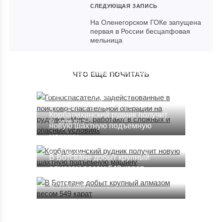
СЛЕДУЮЩАЯ ЗАПИСЬ
На Оленегорском ГОКе запущена
первая в России бесцапфовая
мельница
Горноспасатели,
задействованные в поисково-
ЧТО ЕЩЕ ПОЧИТАТЬ
спасательной операции на
руднике «Мир», работают в
сложных и опасных условиях
Корбалихинский рудник получит
08.08.2017
новую шахтную подъемную
машину
11.04.2020
В Ботсване добыт крупный
алмазом весом 549 карат
11.02.2020