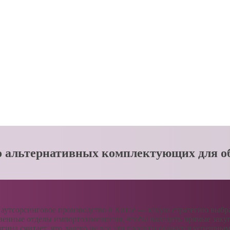
о альтернативных комплектующих для о
е аутсорсинговое производство в Китае — какую стратегию выб
нные отделы импортозамещения, чтобы наладить прямые закупк
на считает, что далеко не все эти проекты окажутся успешным