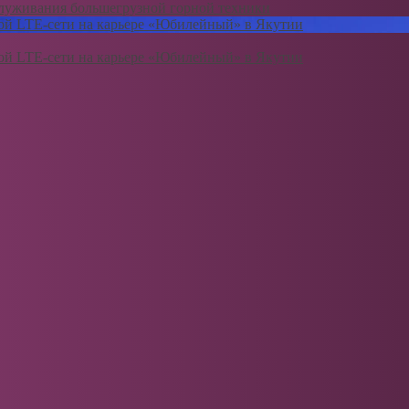
служивания большегрузной горной техники
ой LTE-сети на карьере «Юбилейный» в Якутии
ой LTE-сети на карьере «Юбилейный» в Якутии