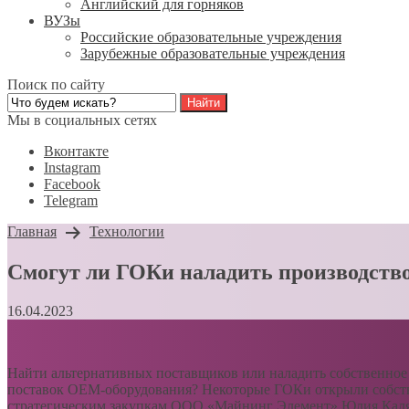
Английский для горняков
ВУЗы
Российские образовательные учреждения
Зарубежные образовательные учреждения
Поиск по сайту
Мы в социальных сетях
Вконтакте
Instagram
Facebook
Telegram
Главная
Технологии
Смогут ли ГОКи наладить производств
16.04.2023
Найти альтернативных поставщиков или наладить собственно
поставок OEM-оборудования? Некоторые ГОКи открыли собстве
стратегическим закупкам ООО «Майнинг Элемент» Юлия Каляги