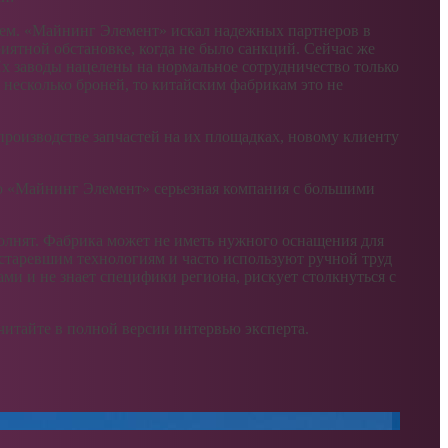
аем. «Майнинг Элемент» искал надежных партнеров в
ятной обстановке, когда не было санкций. Сейчас же
 Их заводы нацелены на нормальное сотрудничество только
 несколько броней, то китайским фабрикам это не
производстве запчастей на их площадках, новому клиенту
то «Майнинг Элемент» серьезная компания с большими
ыполнят. Фабрика может не иметь нужного оснащения для
устаревшим технологиям и часто используют ручной труд
ми и не знает специфики региона, рискует столкнуться с
 читайте в полной версии интервью эксперта.