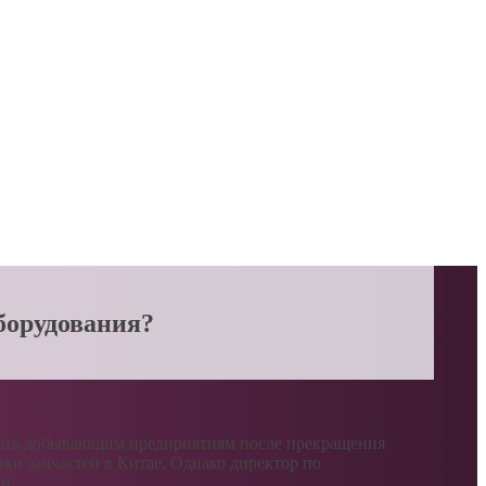
борудования?
рать добывающим предприятиям после прекращения
и запчастей в Китае. Однако директор по
и: