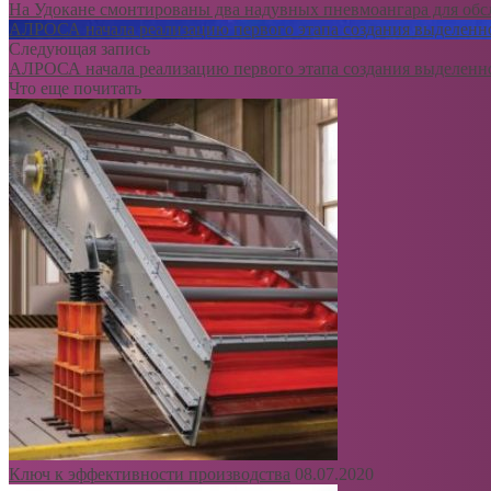
На Удокане смонтированы два надувных пневмоангара для об
АЛРОСА начала реализацию первого этапа создания выделенн
Следующая запись
АЛРОСА начала реализацию первого этапа создания выделенн
Что еще почитать
Ключ к эффективности производства
08.07.2020