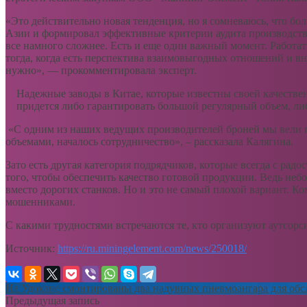
«Это действительно новая тенденция, но я сомневаюсь, что 
Азии и формировал эффективные критерии аудита производстве
все намного сложнее. Есть и еще один важный момент. Работат
тогда, когда есть перспектива взаимовыгодных отношений и вн
нужно», — прокомментировала эксперт.
Надежные заводы в Китае, которые известны своей качестве
придется либо гарантировать большой регулярный объем, ли
«С одним из наших ведущих производителей броней мы вели пе
объемами, началось сотрудничество», – рассказала Калягина.
Зато есть другая категория подрядчиков, которые всегда с рад
того, чтобы обеспечить качество готовой продукции. Ведь не
вместо дорогих станков. Но и это не самый плохой вариант. К
мошенниками.
С какими трудностями встречаются те, кто организуют аутсорс
Источник:
https://ru.miningelement.com/news/250018/
На Удокане смонтированы два надувных пневмоангара для об
Предыдущая запись