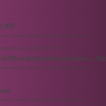
рт ЭПР
для высокоавтоматизированных карьерных самосвалов....
03.07.2026
ю ПДМ на литий-ионных батареях — Мо
муляторный блок в деле, второй, входящий в комплект,...
бежа
бежа: в карьере ГОКа добыта миллиардная тонна...