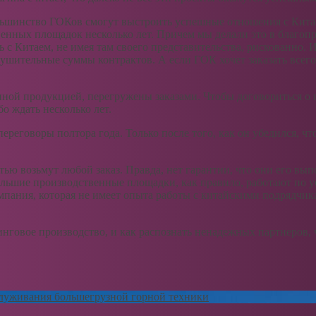
большинство ГОКов смогут выстроить успешные отношения с Кит
нных площадок несколько лет. Причем мы делали это в благопри
ь с Китаем, не имея там своего представительства, рискованно.
ушительные суммы контрактов. А если ГОК хочет заказать всего
нной продукцией, перегружены заказами. Чтобы договориться о 
бо ждать несколько лет.
реговоры полтора года. Только после того, как он убедился, ч
остью возьмут любой заказ. Правда, нет гарантии, что они его в
большие производственные площадки, как правило, работают по 
омпания, которая не имеет опыта работы с китайскими подрядчика
инговое производство, и как распознать ненадежных партнеров,
служивания большегрузной горной техники